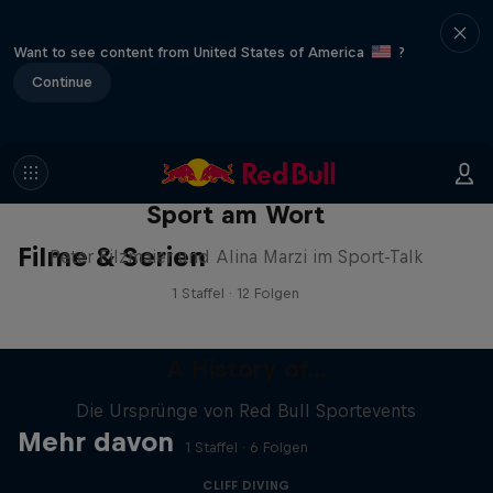
Want to see content from United States of America
?
Continue
Sport am Wort
Filme & Serien
Peter Filzmaier und Alina Marzi im Sport-Talk
1 Staffel · 12 Folgen
A History of...
Die Ursprünge von Red Bull Sportevents
Mehr davon
1 Staffel · 6 Folgen
CLIFF DIVING