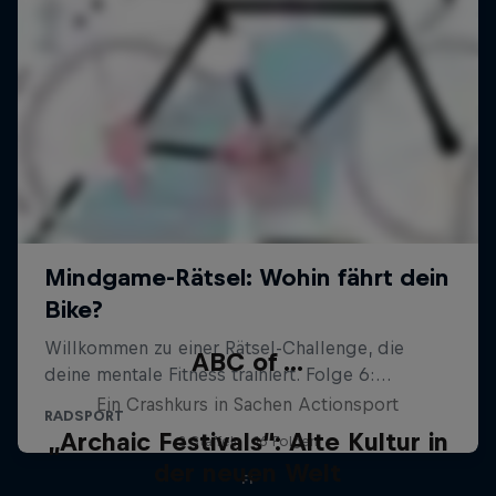
ABC of ...
Ein Crashkurs in Sachen Actionsport
„Archaic Festivals“: Alte Kultur in
2 Staffeln · 16 Folgen
der neuen Welt
F1