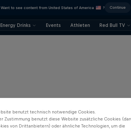
Continue
Want to see content from United States of America
?
Energy Drinks
Events
Athleten
Red Bull TV
bsite benutzt technisch notwendige Cookies.
er Zustimmung benutzt diese Website zusätzliche Cookies (dar
kies von Drittanbietern) oder ähnliche Technologien, um die