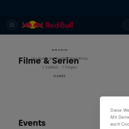
Levels
Filme & Serien
Die Kunst der Spieleentwicklung
2 Staffeln · 7 Folgen
GAMES
Diese We
Mit Dein
Events
auch Coo