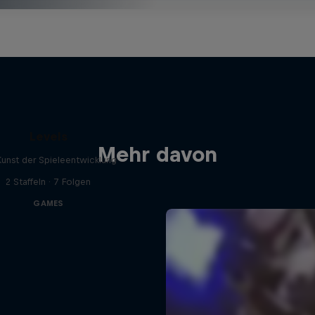
Levels
Mehr davon
Kunst der Spieleentwicklung
2 Staffeln · 7 Folgen
GAMES