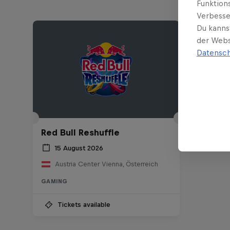
Funktion
Verbesse
Du kanns
der Webs
Datensch
Red Bull Reshuffle
15 August 2026
Austria Center Vienna, Österreich
GAMING
Tickets available