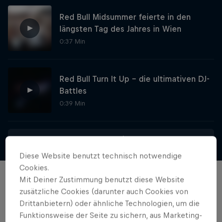
Red Bull Midsummer feierte in den
längsten Tag des Jahres in Wien
0:37 Min
Red Bull Turn It Up – die ultimativen DJ-
Battles
0:39 Min
Red Bull Trapped
Mehr anzeigen
Diese Website benutzt technisch notwendige
Die Hip-Hop-Escape-Show mit wilden
Cookies.
Challenges
Mit Deiner Zustimmung benutzt diese Website
Filme & Serien
1 Staffel · 1 Folge
zusätzliche Cookies (darunter auch Cookies von
Drittanbietern) oder ähnliche Technologien, um die
MUSIC
Funktionsweise der Seite zu sichern, aus Marketing-