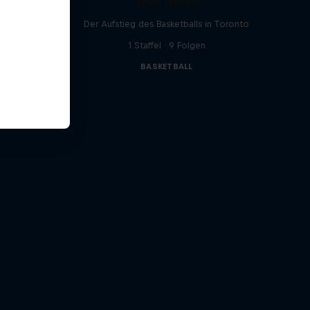
True North
und Chloe
Der Aufstieg des Basketballs in Toronto
1 Staffel · 9 Folgen
BASKETBALL