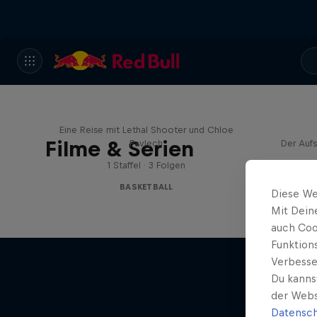
Hoops Passport
Eine Reise mit Lethal Shooter und Chloe
Filme & Serien
Pavlech
Der Aufs
1 Staffel · 3 Folgen
BASKETBALL
Diese We
Mit Dein
auch Coo
Funktion
Verbesse
Du kanns
der Webs
Datensch