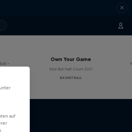
Own Your Game
ball –
R
Red Bull Half Court 2021
BASKETBALL
unter
ten auf
erer
.