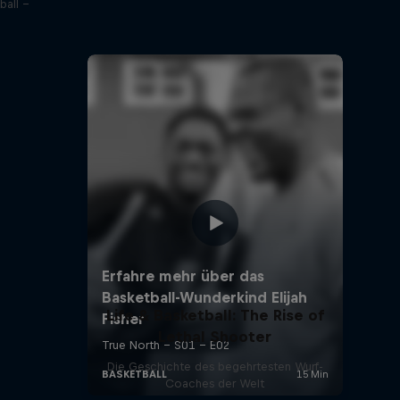
ball –
Life & Basketball: The Rise of
Lethal Shooter
Die Geschichte des begehrtesten Wurf-
Coaches der Welt