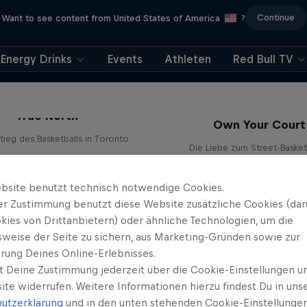
Continue
Want to see content from United States of America
?
Energy Drinks
Events
Athleten
Red Bull TV
True North
Own Your Court
tieg des Basketballs in Toronto
Die Liebe zum Street-Basket
1 Staffel · 9 Folgen
Red Bull Half Court
BASKETBALL
BASKETBALL
bsite benutzt technisch notwendige Cookies.
er Zustimmung benutzt diese Website zusätzliche Cookies (dar
kies von Drittanbietern) oder ähnliche Technologien, um die
sweise der Seite zu sichern, aus Marketing-Gründen sowie zur
rung Deines Online-Erlebnisses.
t Deine Zustimmung jederzeit über die Cookie-Einstellungen un
ite widerrufen. Weitere Informationen hierzu findest Du in uns
Hoops Passport
utzerklärung
und in den unten stehenden Cookie-Einstellungen