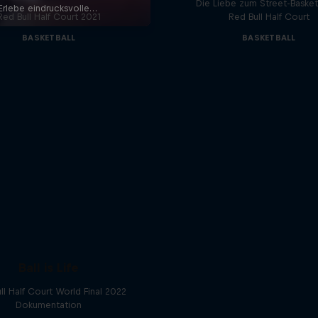
Die Liebe zum Street-Basket
Red Bull Half Court 2021
Red Bull Half Court
BASKETBALL
BASKETBALL
Ball is Life
ll Half Court World Final 2022
Dokumentation