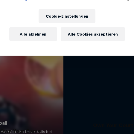
Eine Reise mit Lethal Shooter 
Mehr davon
Pavlech
Cookie-Einstellungen
1 Staffel · 3 Folgen
BASKETBALL
Alle ablehnen
Alle Cookies akzeptieren
Own Your Court
Own Your Game