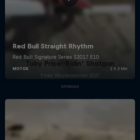
Toby Price: Ridin’ Shotgun
Finke Wüstenrennen 2021
OFFROAD