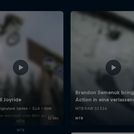
s Kyle: Out of Season
Kyle wechselt vom BMX auf das
MTB
MTB