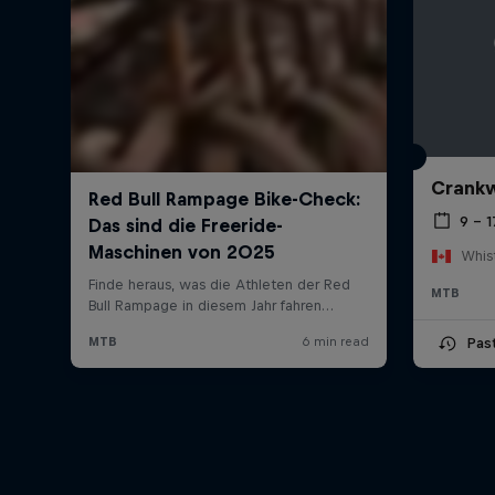
Crankw
9 – 
Whist
MTB
Pas