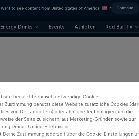
Continue
Want to see content from United States of America
?
Energy Drinks
Events
Athleten
Red Bull TV
bsite benutzt technisch notwendige Cookies.
er Zustimmung benutzt diese Website zusätzliche Cookies (dar
kies von Drittanbietern) oder ähnliche Technologien, um die
sweise der Seite zu sichern, aus Marketing-Gründen sowie zur
rung Deines Online-Erlebnisses.
t Deine Zustimmung jederzeit über die Cookie-Einstellungen un