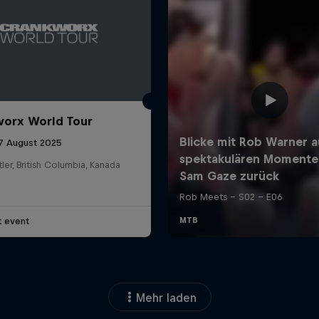
orx World Tour
17 August 2025
ler, British Columbia, Kanada
t event
Mehr laden