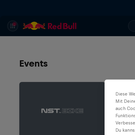
Events
Diese We
Mit Dein
auch Coo
Funktion
Verbesse
Du kanns