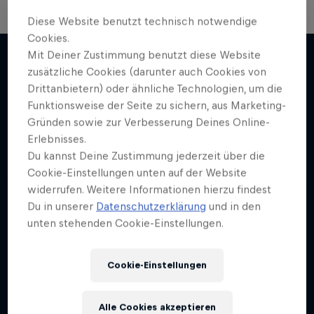
Diese Website benutzt technisch notwendige
Cookies.
Winter Heroes
Mit Deiner Zustimmung benutzt diese Website
Volare: Valentino Guseli
zusätzliche Cookies (darunter auch Cookies von
Erlebe Athlet:innen in Bestform
Drittanbietern) oder ähnliche Technologien, um die
Mehr davon
1 Staffel · 15 Folgen
Das Leben des australischen Snowboard-
Funktionsweise der Seite zu sichern, aus Marketing-
Wunderkinds.
Gründen sowie zur Verbesserung Deines Online-
SKI
Erlebnisses.
SNOWBOARDEN
Du kannst Deine Zustimmung jederzeit über die
Cookie-Einstellungen unten auf der Website
widerrufen. Weitere Informationen hierzu findest
Du in unserer
Datenschutzerklärung
und in den
unten stehenden Cookie-Einstellungen.
Cookie-Einstellungen
Alle Cookies akzeptieren