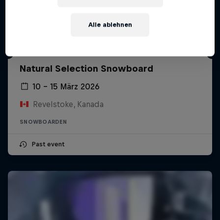
Alle ablehnen
Natural Selection Snowboard
10 – 15 März 2026
Revelstoke, Kanada
SNOWBOARDEN
Past event