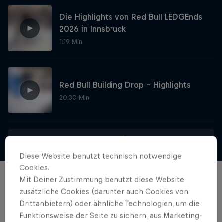
Die Highlights von Red Bull LEDGEnds
2026 in Innsbruck
1:19 Min
Red Bull Building Drop - Highlights
20:30 Min
Mehr anzeigen
Skate Tales
Diese Website benutzt technisch notwendige
Cookies.
Madars Apse erkundet die Welt
Mit Deiner Zustimmung benutzt diese Website
Filme & Serien
5 Staffeln · 26 Folgen
zusätzliche Cookies (darunter auch Cookies von
Drittanbietern) oder ähnliche Technologien, um die
SKATEBOARDING
Funktionsweise der Seite zu sichern, aus Marketing-