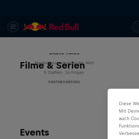
Skate Tales
Filme & Serien
Madars Apse erkundet die Welt
5 Staffeln · 26 Folgen
SKATEBOARDING
Diese We
Mit Dein
auch Coo
Funktion
Events
Verbesse