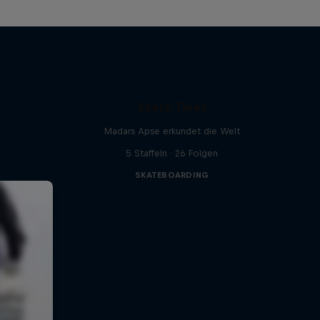
Skate Tales
Madars Apse erkundet die Welt
5 Staffeln · 26 Folgen
SKATEBOARDING