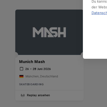
Du kanns
der Webs
Datensch
Munich Mash
26 – 28 Juni 2026
München, Deutschland
SKATEBOARDING
Replay ansehen