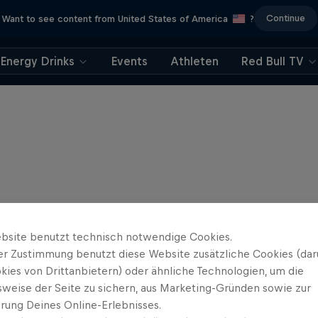
Continue
Want to see content from United States of America
?
Energy Drinks
Events
Athleten
Red Bull TV
bsite benutzt technisch notwendige Cookies.
er Zustimmung benutzt diese Website zusätzliche Cookies (dar
kies von Drittanbietern) oder ähnliche Technologien, um die
sweise der Seite zu sichern, aus Marketing-Gründen sowie zur
rung Deines Online-Erlebnisses.