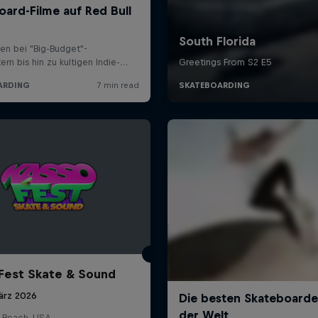
Fest Skate & Sound
ärz 2026
 Beach, USA