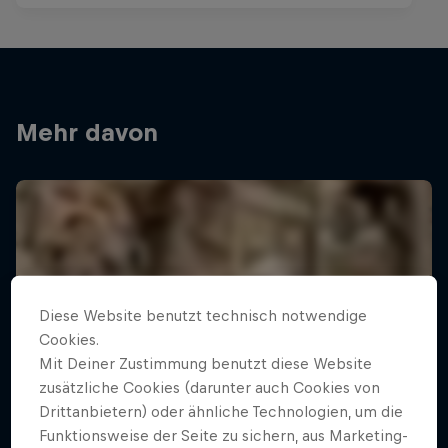
Mehr davon
Diese Website benutzt technisch notwendige
Cookies.
Mit Deiner Zustimmung benutzt diese Website
zusätzliche Cookies (darunter auch Cookies von
Drittanbietern) oder ähnliche Technologien, um die
Funktionsweise der Seite zu sichern, aus Marketing-