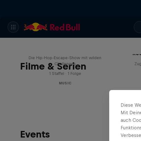
Red Bull Trapped
Red
Die Hip-Hop-Escape-Show mit wilden
Filme & Serien
Challenges
Zu
1 Staffel · 1 Folge
MUSIC
Diese We
Mit Dein
auch Coo
Funktion
Events
Verbesse