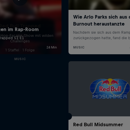
Red Bull Trapped
p-Hop-Escape-Show mit wilden
Challenges
1 Staffel · 1 Folge
MUSIC
Red Bull Midsummer