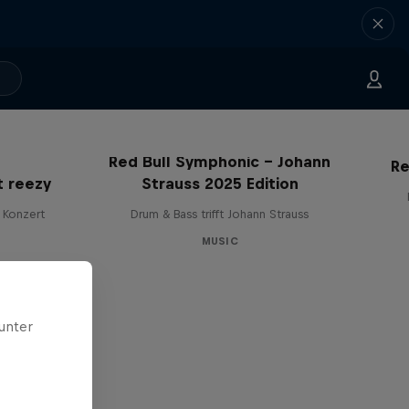
Red Bull Symphonic – Johann
Re
t reezy
Strauss 2025 Edition
 Konzert
Drum & Bass trifft Johann Strauss
MUSIC
unter