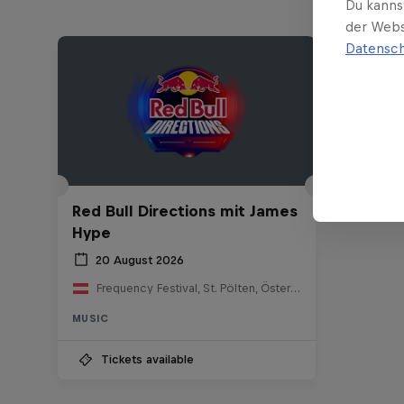
Du kanns
der Webs
Datensch
Red Bull Directions mit James
Hype
20 August 2026
Frequency Festival, St. Pölten, Österreich
MUSIC
Tickets available