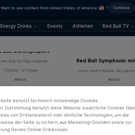
Continue
Want to see content from United States of America
?
Energy Drinks
Events
Athleten
Red Bull TV
 Bull Durchgespielt
Red Bull Symphonic mi
g um Zug zur Rap-Legende
1 Staffel · 3 Folgen
reezy meets Klassik: das ganze
MUSIC
MUSIC
bsite benutzt technisch notwendige Cookies.
er Zustimmung benutzt diese Website zusätzliche Cookies (dar
kies von Drittanbietern) oder ähnliche Technologien, um die
sweise der Seite zu sichern, aus Marketing-Gründen sowie zur
rung Deines Online-Erlebnisses.