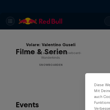
Volare: Valentino Guseli
Filme & Serien
Das Leben des australischen Snowboard-
Wunderkinds.
SNOWBOARDEN
Diese We
Mit Dein
auch Coo
Events
Funktion
Verbesse