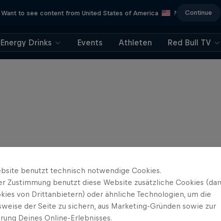
Continue
Want to see content from United States of America
?
Energy Drinks
Events
Athleten
Red Bull TV
bsite benutzt technisch notwendige Cookies.
er Zustimmung benutzt diese Website zusätzliche Cookies (dar
kies von Drittanbietern) oder ähnliche Technologien, um die
sweise der Seite zu sichern, aus Marketing-Gründen sowie zur
rung Deines Online-Erlebnisses.