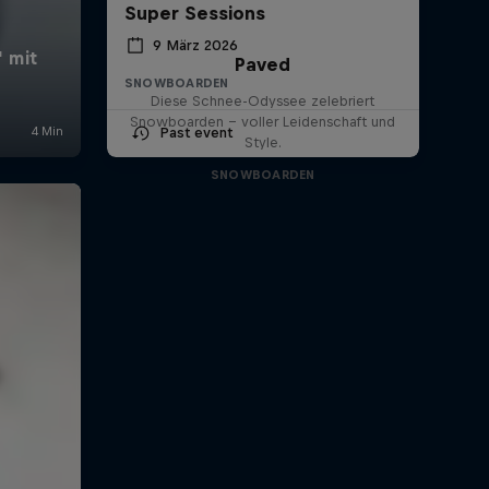
Super Sessions
9 März 2026
Paved
SNOWBOARDEN
Diese Schnee-Odyssee zelebriert
Snowboarden - voller Leidenschaft und
Past event
Style.
SNOWBOARDEN