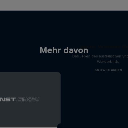
Volare: Valentino Gu
Mehr davon
Das Leben des australischen S
Wunderkinds.
SNOWBOARDEN