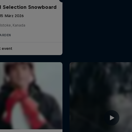
l Selection Snowboard
 15 März 2026
lstoke, Kanada
ARDEN
t event