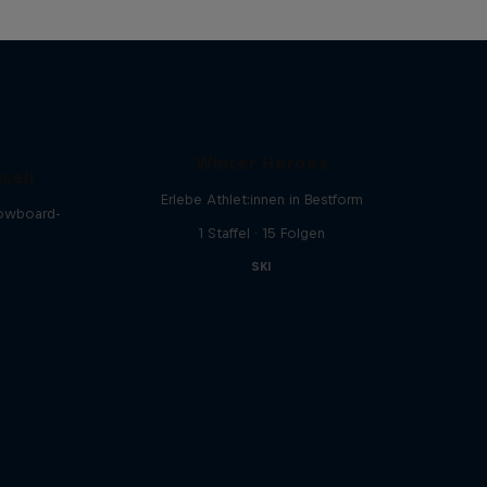
Winter Heroes
seli
Erlebe Athlet:innen in Bestform
nowboard-
1 Staffel · 15 Folgen
SKI