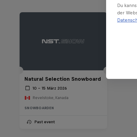
Du kanns
der Webs
Datensch
Natural Selection Snowboard
10 – 15 März 2026
Revelstoke, Kanada
SNOWBOARDEN
Past event