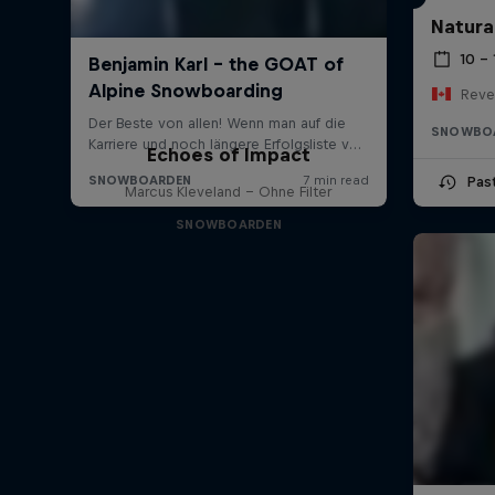
Natura
10 –
Reve
SNOWBO
Echoes of Impact
Pas
Marcus Kleveland - Ohne Filter
SNOWBOARDEN