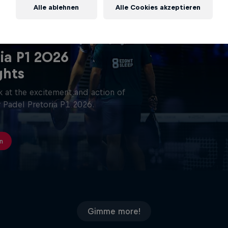
Alle ablehnen
Alle Cookies akzeptieren
ia P1 2026
ghts
 at the excitement and action of
 Padel Pretoria P1 2026.
n
Gimme more!