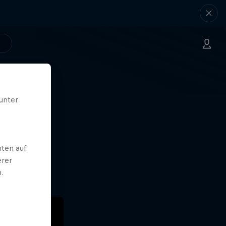
unter
hm.
e
ten auf
erer
.