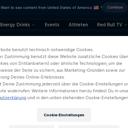
Continue
Want to see content from United States of America
?
Energy Drinks
Events
Athleten
Red Bull TV
404
bsite benutzt technisch notwendige Cookies.
er Zustimmung benutzt diese Website zusätzliche Cookies (dar
 nein, wie unangene
kies von Drittanbietern) oder ähnliche Technologien, um die
sweise der Seite zu sichern, aus Marketing-Gründen sowie zur
Wo ist bloß die Seit
rung Deines Online-Erlebnisses.
t Deine Zustimmung jederzeit über die Cookie-Einstellungen un
geblieben?
ite widerrufen. Weitere Informationen hierzu findest Du in uns
utzerklärung
und in den unten stehenden Cookie-Einstellungen
Cookie-Einstellungen