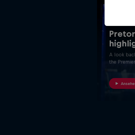
26 Min
Pretor
highli
A look back
the Premier
Ansehe