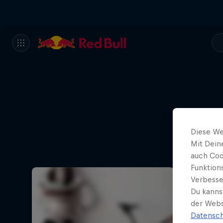
Diese We
Mit Dein
auch Coo
Funktion
Verbesse
Du kanns
der Webs
Datensch