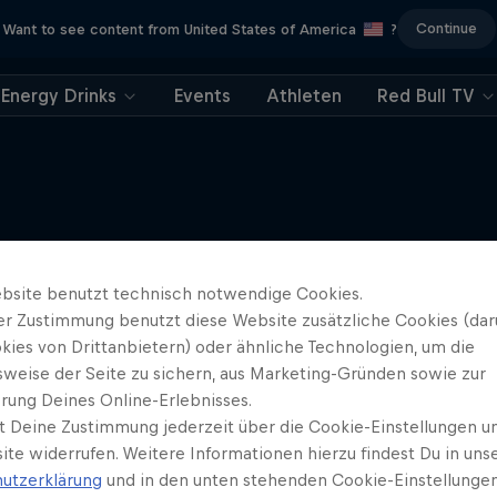
Continue
Want to see content from United States of America
?
Energy Drinks
Events
Athleten
Red Bull TV
Mehr davon
bsite benutzt technisch notwendige Cookies.
er Zustimmung benutzt diese Website zusätzliche Cookies (dar
kies von Drittanbietern) oder ähnliche Technologien, um die
sweise der Seite zu sichern, aus Marketing-Gründen sowie zur
rung Deines Online-Erlebnisses.
t Deine Zustimmung jederzeit über die Cookie-Einstellungen un
ite widerrufen. Weitere Informationen hierzu findest Du in uns
utzerklärung
und in den unten stehenden Cookie-Einstellungen