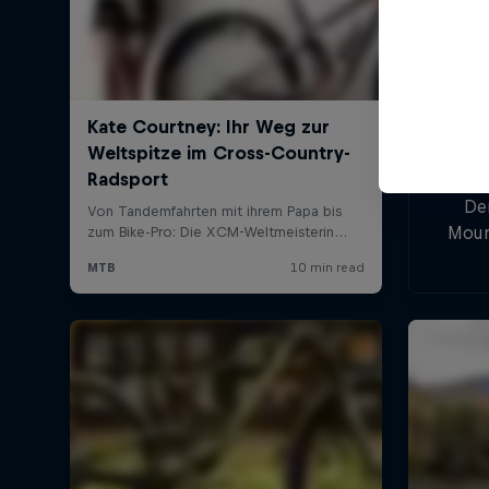
De
Moun
im 
gel
darun
sechs