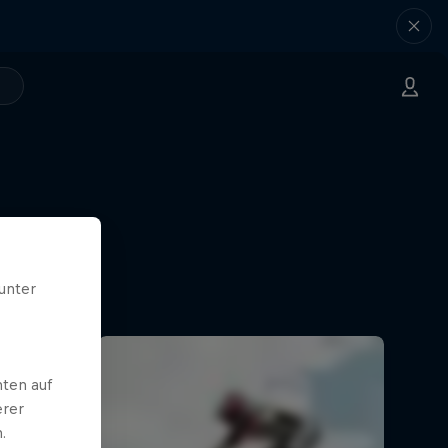
unter
ten auf
erer
.