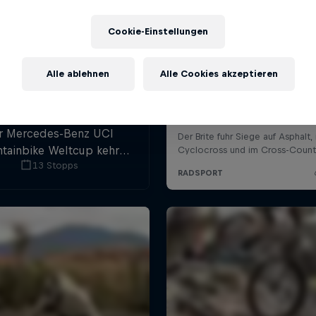
Cookie-Einstellungen
Alle ablehnen
Alle Cookies akzeptieren
r Mercedes-Benz UCI
tainbike Weltcup kehrt
13 Stopps
Jahr 2021 mit 8 action
adenen Stopps zurück,
ter sechs Downhill- und
 Cross-Country-Rennen.