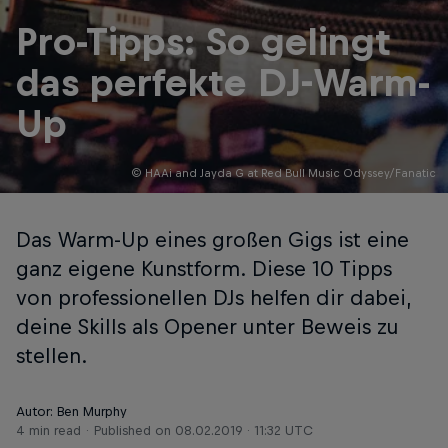
Pro-Tipps: So gelingt
das perfekte DJ-Warm-
Up
© HAAi and Jayda G at Red Bull Music Odyssey/Fanatic
Das Warm-Up eines großen Gigs ist eine
ganz eigene Kunstform. Diese 10 Tipps
von professionellen DJs helfen dir dabei,
deine Skills als Opener unter Beweis zu
stellen.
Autor: Ben Murphy
4 min read
Published on
08.02.2019 · 11:32 UTC