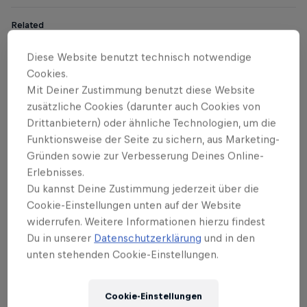
Related
Diese Website benutzt technisch notwendige
DJing für Anfänger: Mit dieser Ausrüstung
Cookies.
gelingt der Einstieg
Mit Deiner Zustimmung benutzt diese Website
3 min read
zusätzliche Cookies (darunter auch Cookies von
Drittanbietern) oder ähnliche Technologien, um die
Funktionsweise der Seite zu sichern, aus Marketing-
Gründen sowie zur Verbesserung Deines Online-
1. Du stehst nicht ganz oben,
Erlebnisses.
musst aber trotzdem mit dem
Du kannst Deine Zustimmung jederzeit über die
Publikum connecten
Cookie-Einstellungen unten auf der Website
widerrufen. Weitere Informationen hierzu findest
„Ich habe Warm-Ups gespielt, bei denen die
Du in unserer
Datenschutzerklärung
und in den
Stimmung relativ schnell am richtigen Punkt war,
unten stehenden Cookie-Einstellungen.
also habe ich auch mehr Gas gegeben“, erzählt
Drum 'n' Bass-DJ
Mantra
. „Ich würde nicht mit
Cookie-Einstellungen