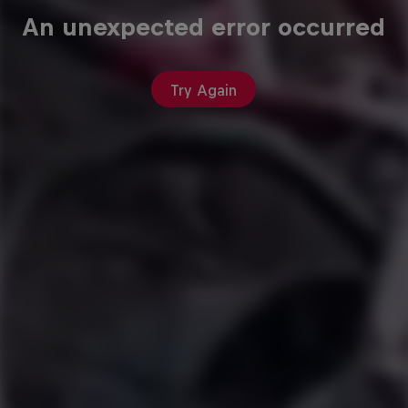
An unexpected error occurred
Try Again