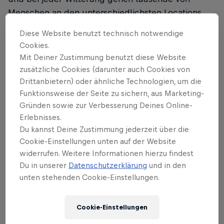
Menschen an den unterschiedlichsten Locations
weltweit gemeinsam auf die Strecke um für die zu
Diese Website benutzt technisch notwendige
laufen, die es nicht können. Die große Live-
Cookies.
Berichterstattung mit Live Schalten zu den Flagship
Mit Deiner Zustimmung benutzt diese Website
Runs in Wien, München, Zug, Poznan, Ljubljana,
zusätzliche Cookies (darunter auch Cookies von
Zadar und Breda sowie zu den weltweiten Top
Drittanbietern) oder ähnliche Technologien, um die
Runnern zeigt die besten und spannendsten
Funktionsweise der Seite zu sichern, aus Marketing-
Gründen sowie zur Verbesserung Deines Online-
Momente des Rennens.
Erlebnisses.
Der Wings for Life World Run erzählt unglaubliche
Du kannst Deine Zustimmung jederzeit über die
Cookie-Einstellungen unten auf der Website
Geschichten und Schicksale, die bewegen.
widerrufen. Weitere Informationen hierzu findest
Zahlreiche nationale wie internationale Sportstars
Du in unserer
Datenschutzerklärung
und in den
und prominente Gesichter engagieren sich auch
unten stehenden Cookie-Einstellungen.
dieses Jahr wieder für die Rückenmarksforschung
und erzählen von ihren eigenen Erfahrungen und
Cookie-Einstellungen
inspirierenden Begegnungen mit Betroffenen. Die