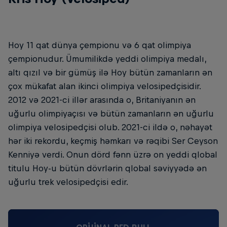
Hoy 11 qat dünya çempionu və 6 qat olimpiya
çempionudur. Ümumilikdə yeddi olimpiya medalı,
altı qızıl və bir gümüş ilə Hoy bütün zamanların ən
çox mükafat alan ikinci olimpiya velosipedçisidir.
2012 və 2021-ci illər arasında o, Britaniyanın ən
uğurlu olimpiyaçısı və bütün zamanların ən uğurlu
olimpiya velosipedçisi olub. 2021-ci ildə o, nəhayət
hər iki rekordu, keçmiş həmkarı və rəqibi Ser Ceyson
Kenniyə verdi. Onun dörd fənn üzrə on yeddi qlobal
titulu Hoy-u bütün dövrlərin qlobal səviyyədə ən
uğurlu trek velosipedçisi edir.