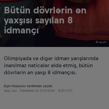
Bütün dövrlərin ən
yaxşısı sayılan 8
idmançı
© sport
Olimpiyada və digər idman yarışlarında
inanılmaz nəticələr əldə etmiş, bütün
dövrlərin ən yaxşı 8 idmançısı.
Elçin Hüseynov tərəfindən yazılıb
dəq. oxu
Published on
21.07.2022 · 12:33 UTC