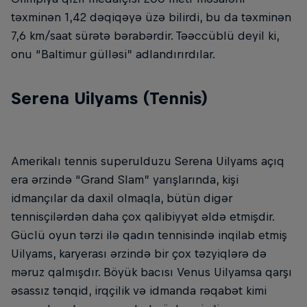
təxminən 1,42 dəqiqəyə üzə bilirdi, bu da təxminən
7,6 km/saat sürətə bərabərdir. Təəccüblü deyil ki,
onu “Baltimur gülləsi” adlandırırdılar.
Serena Uilyams (Tennis)
Amerikalı tennis superulduzu Serena Uilyams açıq
era ərzində “Grand Slam” yarışlarında, kişi
idmançılar da daxil olmaqla, bütün digər
tennisçilərdən daha çox qalibiyyət əldə etmişdir.
Güclü oyun tərzi ilə qadın tennisində inqilab etmiş
Uilyams, karyerası ərzində bir çox təzyiqlərə də
məruz qalmışdır. Böyük bacısı Venus Uilyamsa qarşı
əsassız tənqid, irqçilik və idmanda rəqabət kimi