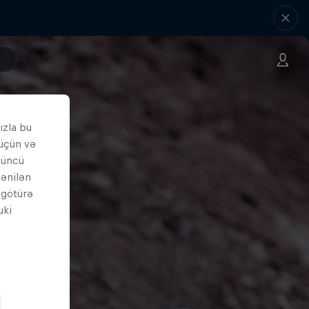
ızla bu
 üçün və
çüncü
tənilən
i götürə
uki