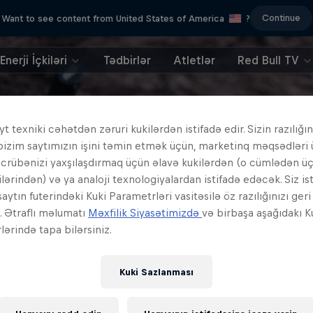
Continue
Want to see content from United States of America
?
Enerji İçkiləri
Tədbirlər
Atletlər
Red Bull TV
t texniki cəhətdən zəruri kukilərdən istifadə edir. Sizin razılığın
bizim saytımızın işini təmin etmək üçün, marketinq məqsədləri
əcrübənizi yaxşılaşdırmaq üçün əlavə kukilərdən (o cümlədən ü
ilərindən) və ya analoji texnologiyalardan istifadə edəcək. Siz is
aytın futerindəki Kuki Parametrləri vasitəsilə öz razılığınızı ger
z. Ətraflı məlumatı
Məxfilik Siyasətimizdə
və birbaşa aşağıdakı K
ərində tapa bilərsiniz.
Kuki Sazlanması