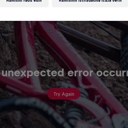
Hamısını rədd edin
Hamısının istifadəsinə icazə verin
 unexpected error occur
Try Again