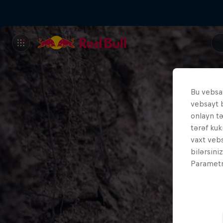
Bu vebsay
vebsayt 
onlayn t
tərəf kuk
vaxt vebs
bilərsini
Parametrl