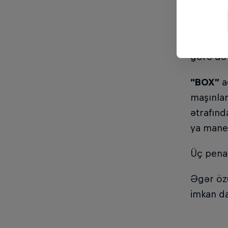
Hələ bu 
Drifterl
görə də 
“BOX”
a
maşınlar
ətrafınd
ya maneə
Üç penal
Əgər özü
imkan d