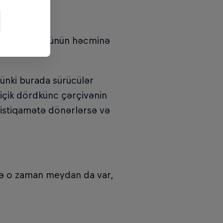
ən çıxan tüstünün həcminə
Çünki burada sürücülər
kiçik dördkünc çərçivənin
ş istiqamətə dönərlərsə və
sə o zaman meydan da var,