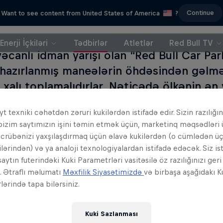
Continue
Want to see content from United States of America
?
Enerji İçkiləri
Tədbirlər
Atletlər
Red Bull TV
canlı idman yarışı olan “Red Bull Car Park 
 hazırlanmış maneələrin öhdəsindən gəlm
xalı toplamalıdırlar. Nəticədə ölkənin ən y
ull Car Park Drift”in Dünya Finalında Azər
t texniki cəhətdən zəruri kukilərdən istifadə edir. Sizin razılığın
k.
bizim saytımızın işini təmin etmək üçün, marketinq məqsədləri
əcrübənizi yaxşılaşdırmaq üçün əlavə kukilərdən (o cümlədən ü
 Car Park Drift” çılğın bir yarışdır! Yarış boyu iştira
ilərindən) və ya analoji texnologiyalardan istifadə edəcək. Siz is
klə bərabər, “pendulum”, “spiral”, “gate”, “flipper”
aytın futerindəki Kuki Parametrləri vasitəsilə öz razılığınızı ger
z. Ətraflı məlumatı
Məxfilik Siyasətimizdə
və birbaşa aşağıdakı K
ir. Həyəcanlı səslənir, düzdür?!
ərində tapa bilərsiniz.
ri heyrətləndirməyi bacaran və 400 xal üstündən ə
 Milli Finalçı elan olunacaq.
Kuki Sazlanması