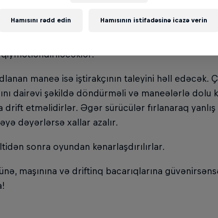
harasıdır!
Hamısını rədd edin
Hamısının istifadəsinə icazə verin
ər həm də maşınlarının görünüşü, səsi və təkərlərd
qiymətləndiriləcəklər.
dlanan maneə isə iştirakçının taleyini həll edəcək. 
ını dairəvi şəkildə döndürməli və maneələrlə dolu 
a drift etməlidirlər. Əgər sürücülər fırlanaraq yanlı
yə dəyərlərsə xallar azalır.
tidən sonra oyundan kənarlaşdırılırlar.
nə, maşınına və driftinq bacarıqlarına güvənirsən
a!