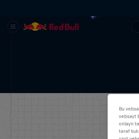
Bu vebsay
vebsayt 
onlayn t
tərəf kuk
vaxt vebs