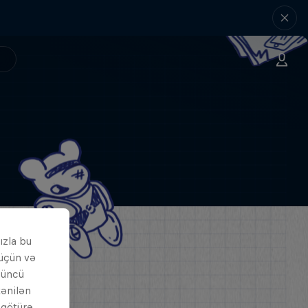
ızla bu
 üçün və
çüncü
tənilən
i götürə