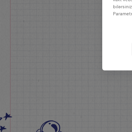
bilərsini
Parametrl