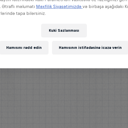
z. Ətraflı məlumatı
Məxfilik Siyasətimizdə
və birbaşa aşağıdakı K
ərində tapa bilərsiniz.
Kuki Sazlanması
Hamısını rədd edin
Hamısının istifadəsinə icazə verin