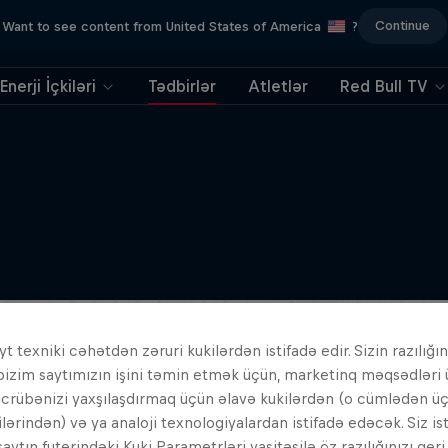
Continue
Want to see content from United States of America
?
Enerji İçkiləri
Tədbirlər
Atletlər
Red Bull TV
t texniki cəhətdən zəruri kukilərdən istifadə edir. Sizin razılığın
bizim saytımızın işini təmin etmək üçün, marketinq məqsədləri
əcrübənizi yaxşılaşdırmaq üçün əlavə kukilərdən (o cümlədən ü
ilərindən) və ya analoji texnologiyalardan istifadə edəcək. Siz is
aytın futerindəki Kuki Parametrləri vasitəsilə öz razılığınızı ger