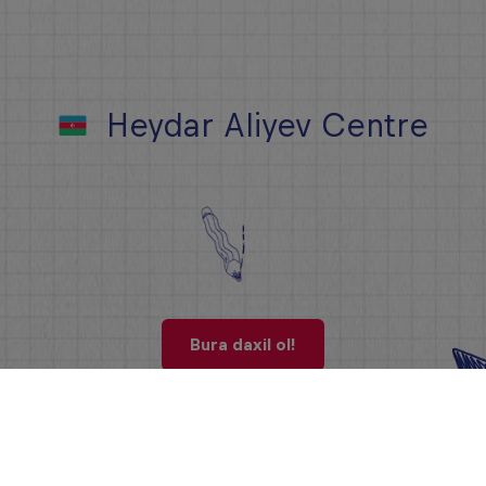
Heydar Aliyev Centre
Bura daxil ol!