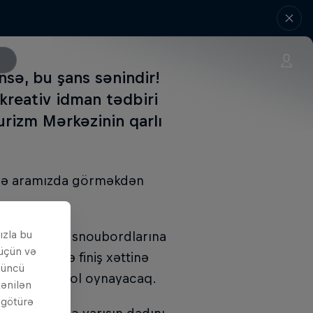
nsə, bu şans sənindir!
 kreativ idman tədbiri
urizm Mərkəzinin qarlı
i də aramızda görməkdən
ızla bu
dən xizək və snoubordlarına
 üçün və
ətli şəkildə finiş xəttinə
çüncü
 burada əsas rol oynayacaq.
tənilən
i götürə