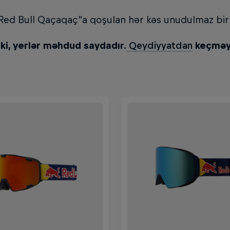
“Red Bull Qaçaqaç”a qoşulan hər kəs unudulmaz bir 
ki, yerlər məhdud saydadır.
Qeydiyyatdan
keçməyə