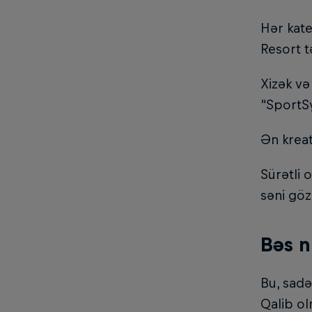
Hər kate
Resort t
Xizək və
“SportS
Ən kreat
Sürətli 
səni göz
Bəs n
Bu, sadə
Qalib ol