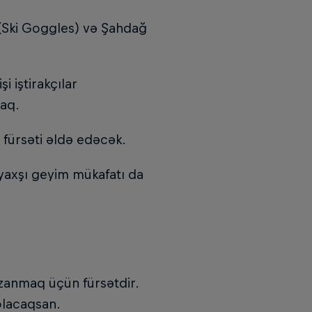
 (Ski Goggles) və Şahdağ
i iştirakçılar
aq.
 fürsəti əldə edəcək.
yaxşı geyim mükafatı da
azanmaq üçün fürsətdir.
olacaqsan.