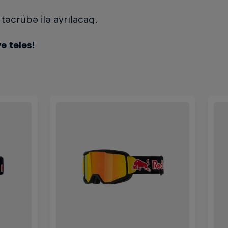
təcrübə ilə ayrılacaq.
 tələs!