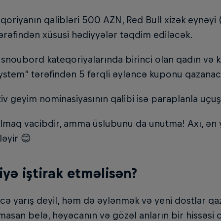
qoriyanın qalibləri 500 AZN, Red Bull xizək eynəyi
ərəfindən xüsusi hədiyyələr təqdim ediləcək.
 snoubord kateqoriyalarında birinci olan qadın və kiş
ystem” tərəfindən 5 fərqli əyləncə kuponu qazanac
iv geyim nominasiyasının qalibi isə paraplanla uçuş
olmaq vacibdir, amma üslubunu da unutma! Axı, ən 
ləyir 😊
iyə iştirak etməlisən?
cə yarış deyil, həm də əylənmək və yeni dostlar q
masan belə, həyəcanın və gözəl anların bir hissəsi 