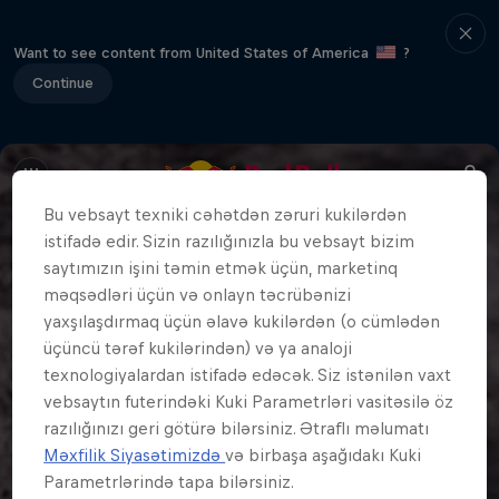
Want to see content from United States of America
?
Continue
Bu vebsayt texniki cəhətdən zəruri kukilərdən
istifadə edir. Sizin razılığınızla bu vebsayt bizim
saytımızın işini təmin etmək üçün, marketinq
məqsədləri üçün və onlayn təcrübənizi
yaxşılaşdırmaq üçün əlavə kukilərdən (o cümlədən
üçüncü tərəf kukilərindən) və ya analoji
texnologiyalardan istifadə edəcək. Siz istənilən vaxt
vebsaytın futerindəki Kuki Parametrləri vasitəsilə öz
razılığınızı geri götürə bilərsiniz. Ətraflı məlumatı
Məxfilik Siyasətimizdə
və birbaşa aşağıdakı Kuki
Parametrlərində tapa bilərsiniz.