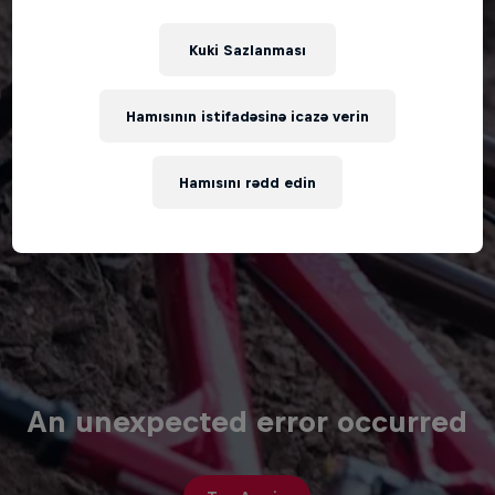
Kuki Sazlanması
Hamısının istifadəsinə icazə verin
Hamısını rədd edin
An unexpected error occurred