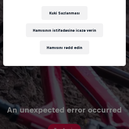
Kuki Sazlanması
Hamısının istifadəsinə icazə verin
Hamısını rədd edin
An unexpected error occurred