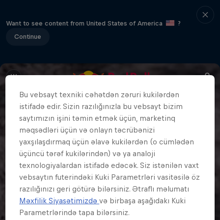
Want to see content from United States of America
?
Continue
Bu vebsayt texniki cəhətdən zəruri kukilərdən
istifadə edir. Sizin razılığınızla bu vebsayt bizim
saytımızın işini təmin etmək üçün, marketinq
məqsədləri üçün və onlayn təcrübənizi
yaxşılaşdırmaq üçün əlavə kukilərdən (o cümlədən
üçüncü tərəf kukilərindən) və ya analoji
texnologiyalardan istifadə edəcək. Siz istənilən vaxt
vebsaytın futerindəki Kuki Parametrləri vasitəsilə öz
razılığınızı geri götürə bilərsiniz. Ətraflı məlumatı
Məxfilik Siyasətimizdə
və birbaşa aşağıdakı Kuki
Parametrlərində tapa bilərsiniz.