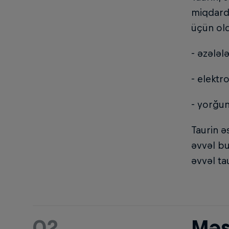
miqdarda
üçün old
- əzələl
- elektr
- yorğun
Taurin ə
əvvəl bu
əvvəl ta
02
Məş