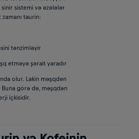
sinir sistemi və əzələlər
t zamanı taurin:
sini tənzimləyir
şq etməyə şərait yaradır
ında olur. Lakin məşqdən
ər. Buna görə də, məşqdən
i içkisidir.
rin və Kofeinin