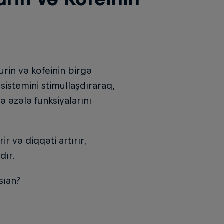
rin və kofeinin birgə
istemini stimullaşdıraraq,
ə əzələ funksiyalarını
r və diqqəti artırır,
dır.
sıan?