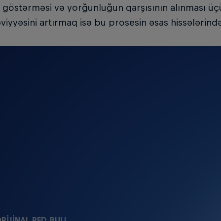
t göstərməsi və yorğunluğun qarşısının alınması ü
əviyyəsini artırmaq isə bu prosesin əsas hissələrində
RIJINAL RED BULL