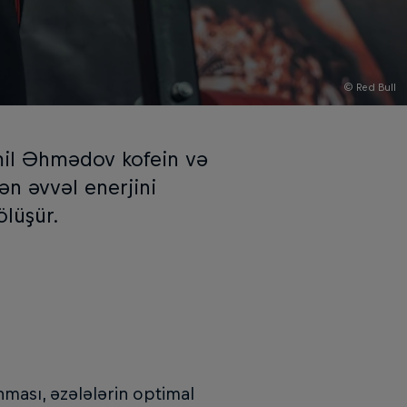
© Red Bull
mil Əhmədov kofein və
ən əvvəl enerjini
ölüşür.
ması, əzələlərin optimal