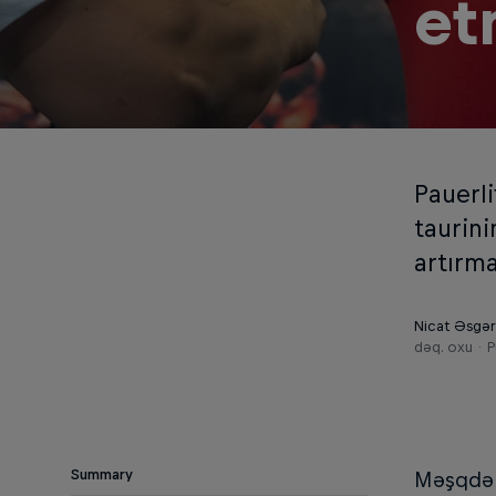
et
Pauerl
taurin
artırma
Nicat Əsgərz
dəq. oxu
P
Summary
Məşqdən 