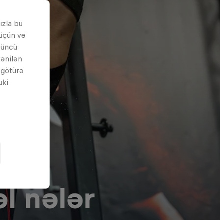
ızla bu
 üçün və
çüncü
tənilən
i götürə
uki
l nələr