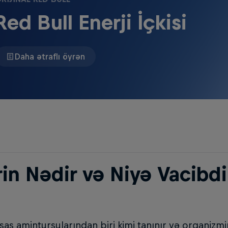
Red Bull Enerji İçkisi
Daha ətraflı öyrən
in Nədir və Niyə Vacibdi
əsas aminturşularından biri kimi tanınır və orqaniz