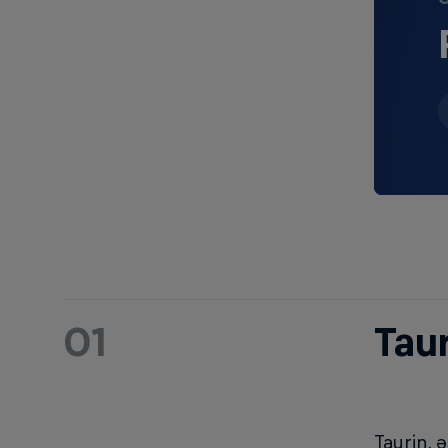
01
Taur
Taurin, 