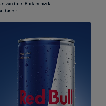
çün vacibdir. Bədənimizdə
n biridir.