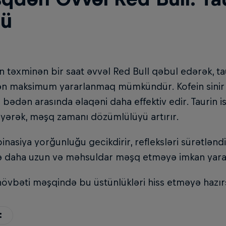
ü
təxminən bir saat əvvəl Red Bull qəbul edərək, tau
ən maksimum yararlanmaq mümkündür. Kofein sinir s
 bədən arasında əlaqəni daha effektiv edir. Taurin is
yərək, məşq zamanı dözümlülüyü artırır.
nasiya yorğunluğu gecikdirir, refleksləri sürətləndiri
ə daha uzun və məhsuldar məşq etməyə imkan yara
övbəti məşqində bu üstünlükləri hiss etməyə hazır