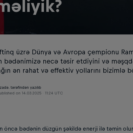
məliyik?
iftinq üzrə Dünya və Avropa çempionu Ra
in bədənimizə necə təsir etdiyini və məşqd
ğın ən rahat və effektiv yollarını bizimlə b
adə. tərəfindən yazılıb
ublished on
14.03.2025 · 11:24 UTC
öncə bədənin düzgün şəkildə enerji ilə təmin olun