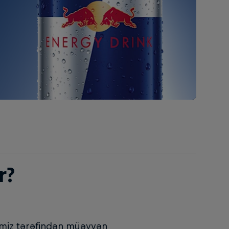
r?
mimiz tərəfindən müəyyən