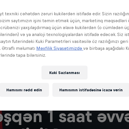
t texniki cəhətdən zəruri kukilərdən istifadə edir. Sizin razılığın
bizim saytımızın işini təmin etmək üçün, marketinq məqsədləri
əcrübənizi yaxşılaşdırmaq üçün əlavə kukilərdən (o cümlədən ü
ilərindən) və ya analoji texnologiyalardan istifadə edəcək. Siz is
aytın futerindəki Kuki Parametrləri vasitəsilə öz razılığınızı ger
z. Ətraflı məlumatı
Məxfilik Siyasətimizdə
və birbaşa aşağıdakı K
ərində tapa bilərsiniz.
Kuki Sazlanması
Hamısını rədd edin
Hamısının istifadəsinə icazə verin
şqən 1 saat əvvə