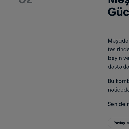
Güc
Məşqdən 
təsirind
beyin və
dəstəklə
Bu kombi
nəticəd
Sən də n
Paylaş