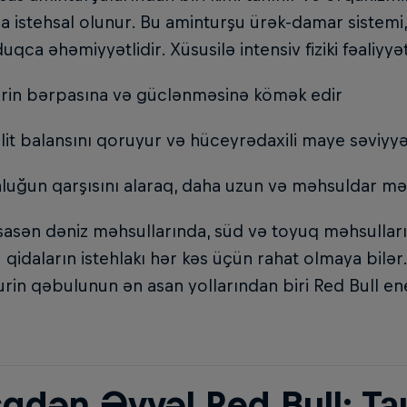
 istehsal olunur. Bu aminturşu ürək-damar sistemi, 
uqca əhəmiyyətlidir. Xüsusilə intensiv fiziki fəaliyyə
ərin bərpasına və güclənməsinə kömək edir
olit balansını qoruyur və hüceyrədaxili maye səviyyə
luğun qarşısını alaraq, daha uzun və məhsuldar mə
sasən dəniz məhsullarında, süd və toyuq məhsullar
 qidaların istehlakı hər kəs üçün rahat olmaya bil
urin qəbulunun ən asan yollarından biri Red Bull enerj
qdən Əvvəl Red Bull: Tau