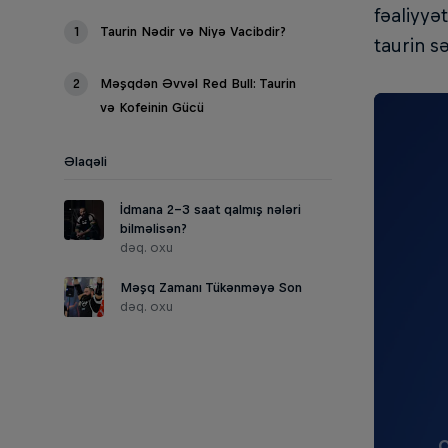
fəaliyyə
1
Taurin Nədir və Niyə Vacibdir?
taurin s
2
Məşqdən Əvvəl Red Bull: Taurin
və Kofeinin Gücü
Əlaqəli
İdmana 2-3 saat qalmış nələri
bilməlisən?
dəq. oxu
Məşq Zamanı Tükənməyə Son
dəq. oxu
O