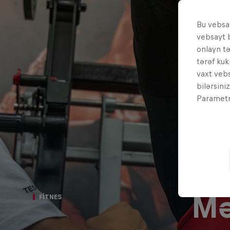
Bu vebsay
vebsayt 
onlayn t
tərəf kuk
vaxt vebs
bilərsini
Parametrl
Mə
FITNES