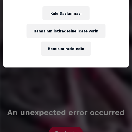
Kuki Sazlanması
Hamısının istifadəsinə icazə verin
Hamısını rədd edin
An unexpected error occurred