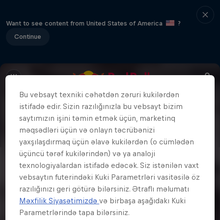
Want to see content from United States of America
?
Continue
Bu vebsayt texniki cəhətdən zəruri kukilərdən
istifadə edir. Sizin razılığınızla bu vebsayt bizim
saytımızın işini təmin etmək üçün, marketinq
məqsədləri üçün və onlayn təcrübənizi
yaxşılaşdırmaq üçün əlavə kukilərdən (o cümlədən
üçüncü tərəf kukilərindən) və ya analoji
texnologiyalardan istifadə edəcək. Siz istənilən vaxt
vebsaytın futerindəki Kuki Parametrləri vasitəsilə öz
razılığınızı geri götürə bilərsiniz. Ətraflı məlumatı
Məxfilik Siyasətimizdə
və birbaşa aşağıdakı Kuki
Parametrlərində tapa bilərsiniz.