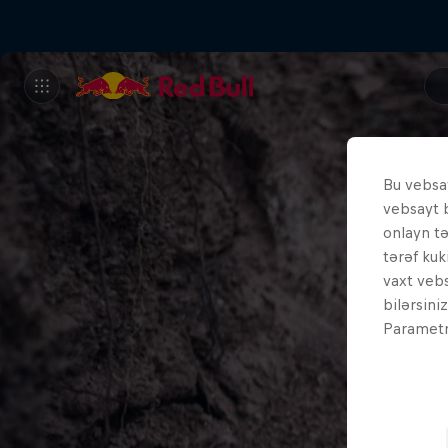
Bu vebsay
vebsayt 
onlayn t
tərəf kuk
vaxt vebs
bilərsini
Parametrl