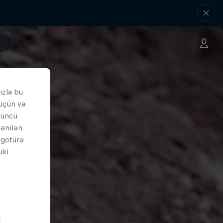
ızla bu
 üçün və
çüncü
tənilən
i götürə
uki