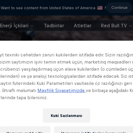
Continue
Want to see content from United States of America
?
Enerji İçkiləri
Tədbirlər
Atletlər
Red Bull TV
t texniki cəhətdən zəruri kukilərdən istifadə edir. Sizin razılığın
bizim saytımızın işini təmin etmək üçün, marketinq məqsədləri
əcrübənizi yaxşılaşdırmaq üçün əlavə kukilərdən (o cümlədən ü
ilərindən) və ya analoji texnologiyalardan istifadə edəcək. Siz is
aytın futerindəki Kuki Parametrləri vasitəsilə öz razılığınızı ger
z. Ətraflı məlumatı
Məxfilik Siyasətimizdə
və birbaşa aşağıdakı K
ərində tapa bilərsiniz.
Kuki Sazlanması