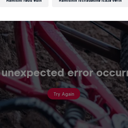
Hamısını rədd edin
Hamısının istifadəsinə icazə verin
 unexpected error occur
Try Again