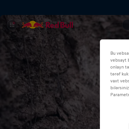
Bu vebsay
vebsayt 
onlayn t
tərəf kuk
vaxt vebs
bilərsini
Parametrl