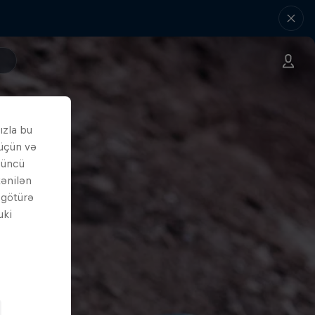
ızla bu
 üçün və
çüncü
tənilən
i götürə
uki