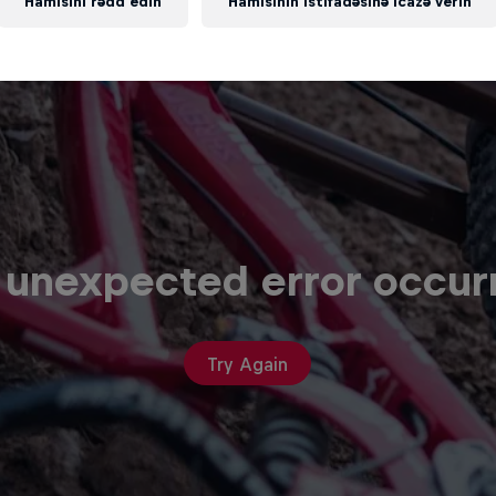
Hamısını rədd edin
Hamısının istifadəsinə icazə verin
 unexpected error occur
Try Again