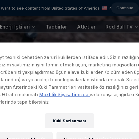
Continue
Want to see content from United States of America
?
Enerji İçkiləri
Tədbirlər
Atletlər
Red Bull TV
t texniki cəhətdən zəruri kukilərdən istifadə edir. Sizin razılığın
bizim saytımızın işini təmin etmək üçün, marketinq məqsədləri
əcrübənizi yaxşılaşdırmaq üçün əlavə kukilərdən (o cümlədən ü
ilərindən) və ya analoji texnologiyalardan istifadə edəcək. Siz is
aytın futerindəki Kuki Parametrləri vasitəsilə öz razılığınızı ger
z. Ətraflı məlumatı
Məxfilik Siyasətimizdə
və birbaşa aşağıdakı K
ərində tapa bilərsiniz.
Kuki Sazlanması