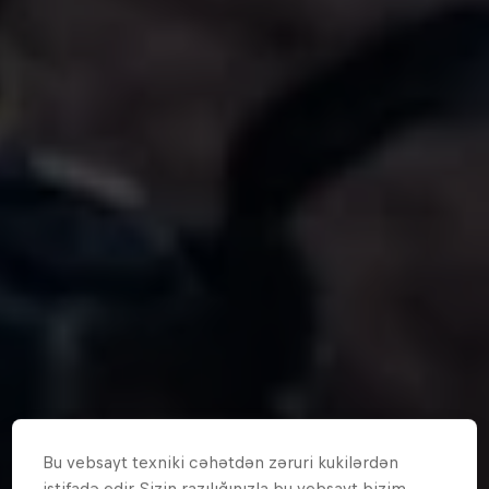
Bu vebsayt texniki cəhətdən zəruri kukilərdən
istifadə edir. Sizin razılığınızla bu vebsayt bizim