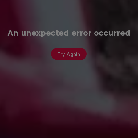
An unexpected error occurred
Try Again