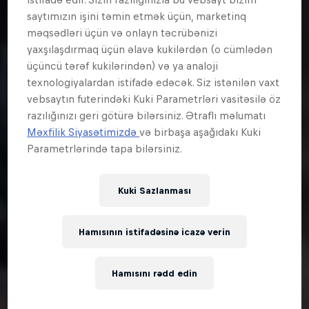
saytımızın işini təmin etmək üçün, marketinq
məqsədləri üçün və onlayn təcrübənizi
yaxşılaşdırmaq üçün əlavə kukilərdən (o cümlədən
üçüncü tərəf kukilərindən) və ya analoji
texnologiyalardan istifadə edəcək. Siz istənilən vaxt
vebsaytın futerindəki Kuki Parametrləri vasitəsilə öz
razılığınızı geri götürə bilərsiniz. Ətraflı məlumatı
Məxfilik Siyasətimizdə
və birbaşa aşağıdakı Kuki
Parametrlərində tapa bilərsiniz.
Kuki Sazlanması
Hamısının istifadəsinə icazə verin
Hamısını rədd edin