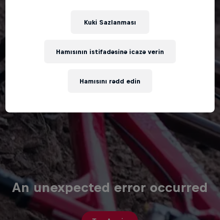
Kuki Sazlanması
Hamısının istifadəsinə icazə verin
Hamısını rədd edin
An unexpected error occurred