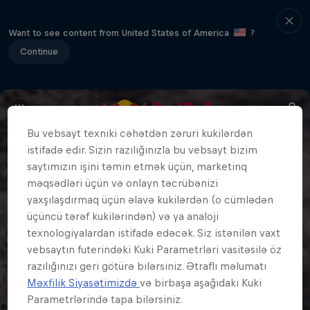
Want to see content from United States of America
?
Continue
Bu vebsayt texniki cəhətdən zəruri kukilərdən
istifadə edir. Sizin razılığınızla bu vebsayt bizim
saytımızın işini təmin etmək üçün, marketinq
məqsədləri üçün və onlayn təcrübənizi
yaxşılaşdırmaq üçün əlavə kukilərdən (o cümlədən
üçüncü tərəf kukilərindən) və ya analoji
texnologiyalardan istifadə edəcək. Siz istənilən vaxt
vebsaytın futerindəki Kuki Parametrləri vasitəsilə öz
razılığınızı geri götürə bilərsiniz. Ətraflı məlumatı
Məxfilik Siyasətimizdə
və birbaşa aşağıdakı Kuki
Parametrlərində tapa bilərsiniz.