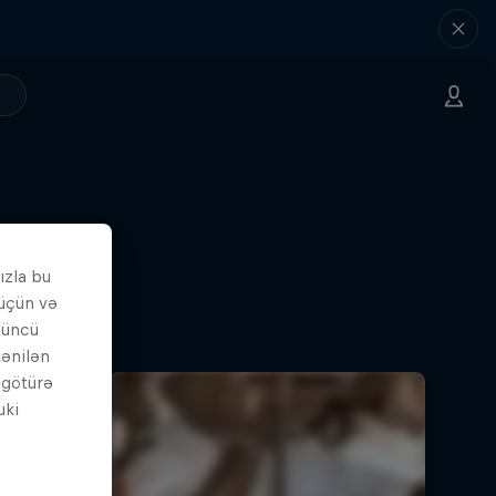
ızla bu
 üçün və
çüncü
tənilən
i götürə
uki