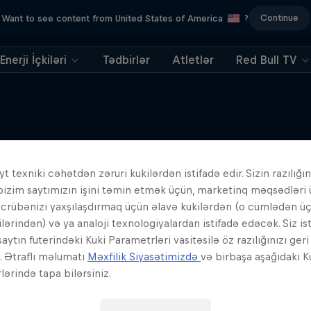
Continue
Want to see content from United States of America
?
Enerji İçkiləri
Tədbirlər
Atletlər
Red Bull TV
t texniki cəhətdən zəruri kukilərdən istifadə edir. Sizin razılığın
Oxşar Hekayələr
bizim saytımızın işini təmin etmək üçün, marketinq məqsədləri
əcrübənizi yaxşılaşdırmaq üçün əlavə kukilərdən (o cümlədən ü
ilərindən) və ya analoji texnologiyalardan istifadə edəcək. Siz is
aytın futerindəki Kuki Parametrləri vasitəsilə öz razılığınızı ger
z. Ətraflı məlumatı
Məxfilik Siyasətimizdə
və birbaşa aşağıdakı K
ərində tapa bilərsiniz.