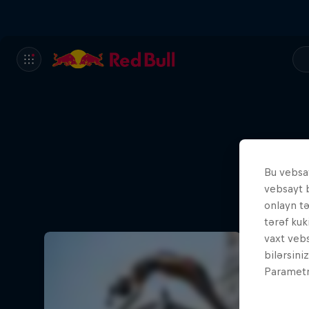
Bu vebsay
vebsayt 
onlayn t
tərəf kuk
vaxt vebs
bilərsini
Parametrl