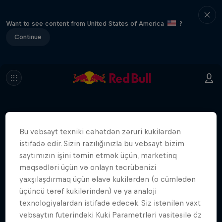
Want to see content from United States of America
?
Continue
Oxşar Hekayələr
Bu vebsayt texniki cəhətdən zəruri kukilərdən
istifadə edir. Sizin razılığınızla bu vebsayt bizim
saytımızın işini təmin etmək üçün, marketinq
məqsədləri üçün və onlayn təcrübənizi
yaxşılaşdırmaq üçün əlavə kukilərdən (o cümlədən
üçüncü tərəf kukilərindən) və ya analoji
texnologiyalardan istifadə edəcək. Siz istənilən vaxt
vebsaytın futerindəki Kuki Parametrləri vasitəsilə öz