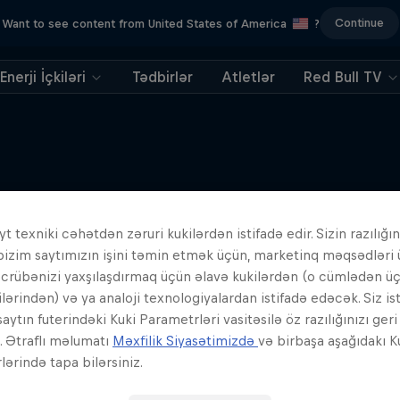
Continue
Want to see content from United States of America
?
Enerji İçkiləri
Tədbirlər
Atletlər
Red Bull TV
Oxşar Hekayələr
t texniki cəhətdən zəruri kukilərdən istifadə edir. Sizin razılığın
bizim saytımızın işini təmin etmək üçün, marketinq məqsədləri
əcrübənizi yaxşılaşdırmaq üçün əlavə kukilərdən (o cümlədən ü
ilərindən) və ya analoji texnologiyalardan istifadə edəcək. Siz is
aytın futerindəki Kuki Parametrləri vasitəsilə öz razılığınızı ger
z. Ətraflı məlumatı
Məxfilik Siyasətimizdə
və birbaşa aşağıdakı K
ərində tapa bilərsiniz.