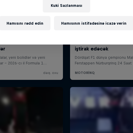
Kuki Sazlanması
Hamısını rədd edin
Hamısının istifadəsinə icazə verin