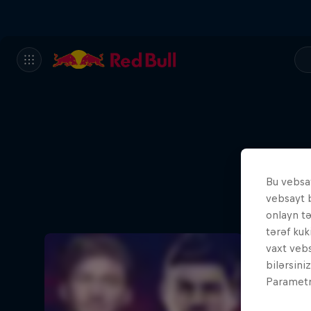
Bu vebsay
vebsayt 
onlayn t
tərəf kuk
vaxt vebs
bilərsini
Parametrl