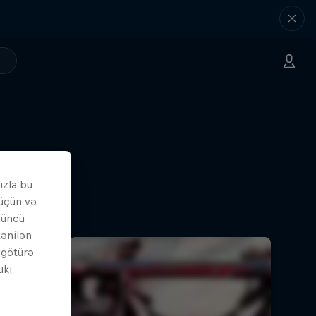
ızla bu
 üçün və
çüncü
tənilən
i götürə
uki