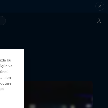
ızla bu
 üçün və
çüncü
tənilən
i götürə
uki