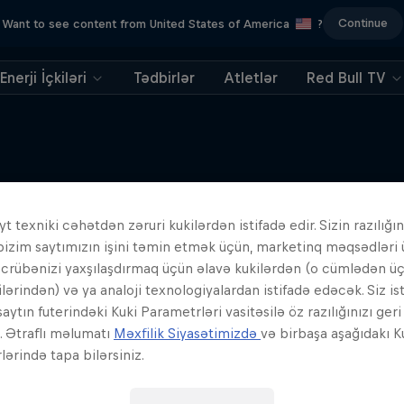
Continue
Want to see content from United States of America
?
Enerji İçkiləri
Tədbirlər
Atletlər
Red Bull TV
t texniki cəhətdən zəruri kukilərdən istifadə edir. Sizin razılığın
Oxşar Hekayələr
bizim saytımızın işini təmin etmək üçün, marketinq məqsədləri
əcrübənizi yaxşılaşdırmaq üçün əlavə kukilərdən (o cümlədən ü
ilərindən) və ya analoji texnologiyalardan istifadə edəcək. Siz is
aytın futerindəki Kuki Parametrləri vasitəsilə öz razılığınızı ger
z. Ətraflı məlumatı
Məxfilik Siyasətimizdə
və birbaşa aşağıdakı K
ərində tapa bilərsiniz.