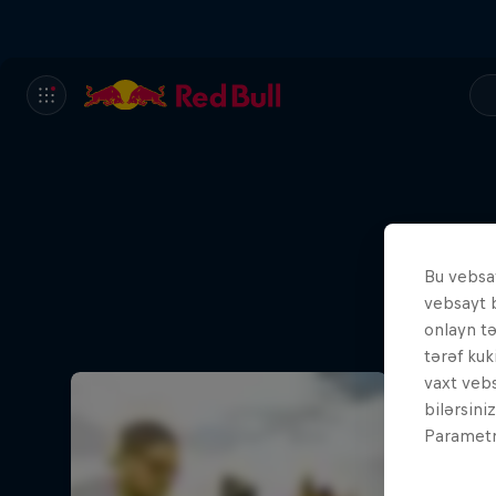
Bu vebsay
vebsayt 
onlayn t
tərəf kuk
vaxt vebs
bilərsini
Parametrl