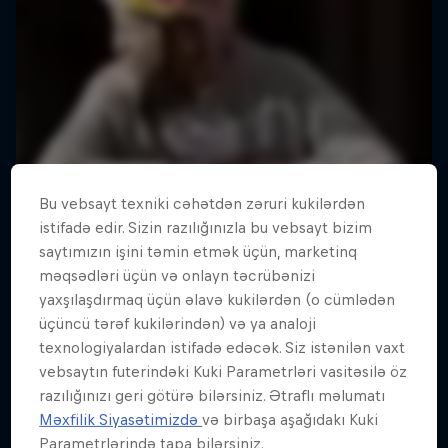
Bu vebsayt texniki cəhətdən zəruri kukilərdən
istifadə edir. Sizin razılığınızla bu vebsayt bizim
saytımızın işini təmin etmək üçün, marketinq
məqsədləri üçün və onlayn təcrübənizi
yaxşılaşdırmaq üçün əlavə kukilərdən (o cümlədən
üçüncü tərəf kukilərindən) və ya analoji
texnologiyalardan istifadə edəcək. Siz istənilən vaxt
vebsaytın futerindəki Kuki Parametrləri vasitəsilə öz
razılığınızı geri götürə bilərsiniz. Ətraflı məlumatı
Məxfilik Siyasətimizdə
və birbaşa aşağıdakı Kuki
Parametrlərində tapa bilərsiniz.