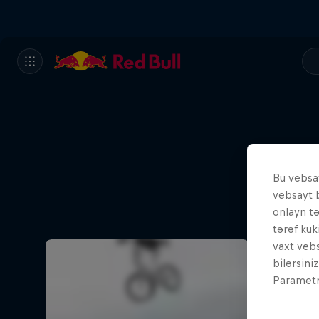
Bu vebsay
vebsayt 
onlayn t
tərəf kuk
vaxt vebs
bilərsini
Parametrl