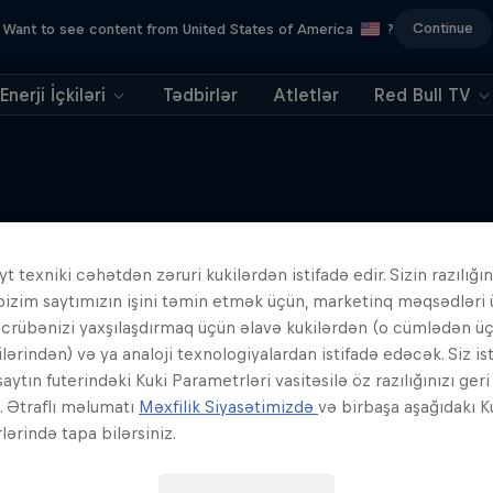
Continue
Want to see content from United States of America
?
Enerji İçkiləri
Tədbirlər
Atletlər
Red Bull TV
t texniki cəhətdən zəruri kukilərdən istifadə edir. Sizin razılığın
Oxşar Hekayələr
bizim saytımızın işini təmin etmək üçün, marketinq məqsədləri
əcrübənizi yaxşılaşdırmaq üçün əlavə kukilərdən (o cümlədən ü
ilərindən) və ya analoji texnologiyalardan istifadə edəcək. Siz is
aytın futerindəki Kuki Parametrləri vasitəsilə öz razılığınızı ger
z. Ətraflı məlumatı
Məxfilik Siyasətimizdə
və birbaşa aşağıdakı K
ərində tapa bilərsiniz.