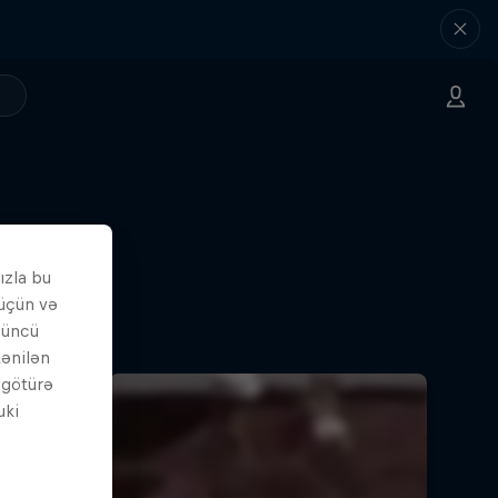
ızla bu
 üçün və
çüncü
tənilən
i götürə
uki