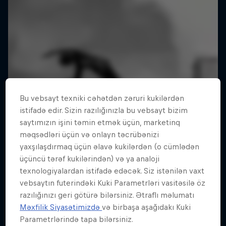
Bu vebsayt texniki cəhətdən zəruri kukilərdən
istifadə edir. Sizin razılığınızla bu vebsayt bizim
saytımızın işini təmin etmək üçün, marketinq
məqsədləri üçün və onlayn təcrübənizi
yaxşılaşdırmaq üçün əlavə kukilərdən (o cümlədən
üçüncü tərəf kukilərindən) və ya analoji
texnologiyalardan istifadə edəcək. Siz istənilən vaxt
vebsaytın futerindəki Kuki Parametrləri vasitəsilə öz
razılığınızı geri götürə bilərsiniz. Ətraflı məlumatı
Məxfilik Siyasətimizdə
və birbaşa aşağıdakı Kuki
Parametrlərində tapa bilərsiniz.