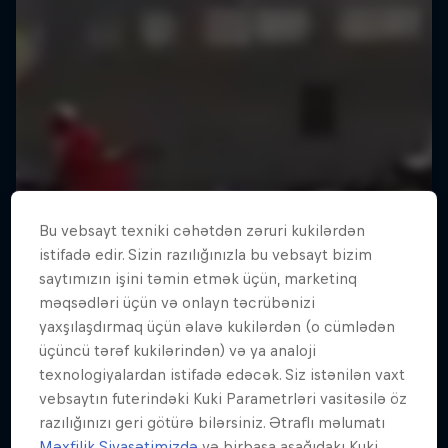
Bu vebsayt texniki cəhətdən zəruri kukilərdən
istifadə edir. Sizin razılığınızla bu vebsayt bizim
saytımızın işini təmin etmək üçün, marketinq
məqsədləri üçün və onlayn təcrübənizi
yaxşılaşdırmaq üçün əlavə kukilərdən (o cümlədən
üçüncü tərəf kukilərindən) və ya analoji
texnologiyalardan istifadə edəcək. Siz istənilən vaxt
vebsaytın futerindəki Kuki Parametrləri vasitəsilə öz
razılığınızı geri götürə bilərsiniz. Ətraflı məlumatı
Məxfilik Siyasətimizdə
və birbaşa aşağıdakı Kuki