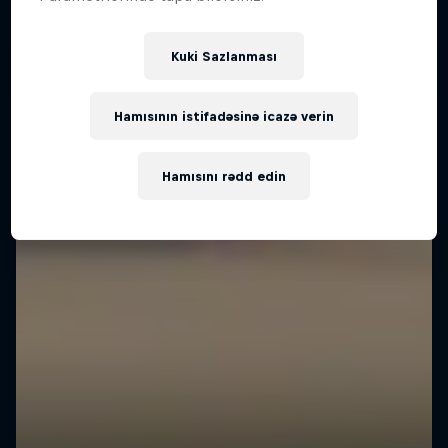
Kuki Sazlanması
Hamısının istifadəsinə icazə verin
Hamısını rədd edin