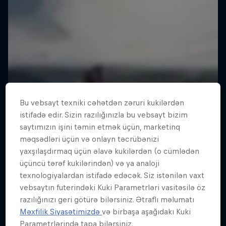
Bu vebsayt texniki cəhətdən zəruri kukilərdən
istifadə edir. Sizin razılığınızla bu vebsayt bizim
saytımızın işini təmin etmək üçün, marketinq
məqsədləri üçün və onlayn təcrübənizi
yaxşılaşdırmaq üçün əlavə kukilərdən (o cümlədən
üçüncü tərəf kukilərindən) və ya analoji
texnologiyalardan istifadə edəcək. Siz istənilən vaxt
vebsaytın futerindəki Kuki Parametrləri vasitəsilə öz
razılığınızı geri götürə bilərsiniz. Ətraflı məlumatı
Məxfilik Siyasətimizdə
və birbaşa aşağıdakı Kuki
Parametrlərində tapa bilərsiniz.