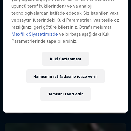
üçüncü tərəf kukilərindən) və ya analoji
texnologiyalardan istifadə edəcək. Siz istənilən vaxt
vebsaytın futerindəki Kuki Parametrləri vasitəsilə öz
razılığınızı geri götürə bilərsiniz. Ətraflı məlumatı
Məxfilik Siyasətimizdə
və birbaşa aşağıdakı Kuki
Parametrlərində tapa bilərsiniz.
Kuki Sazlanması
Hamısının istifadəsinə icazə verin
Hamısını rədd edin