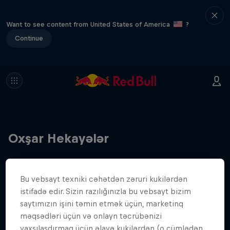
Want to see content from United States of America
?
Continue
Oxşar Hekayələr
Bu vebsayt texniki cəhətdən zəruri kukilərdən
istifadə edir. Sizin razılığınızla bu vebsayt bizim
saytımızın işini təmin etmək üçün, marketinq
məqsədləri üçün və onlayn təcrübənizi
yaxşılaşdırmaq üçün əlavə kukilərdən (o cümlədən