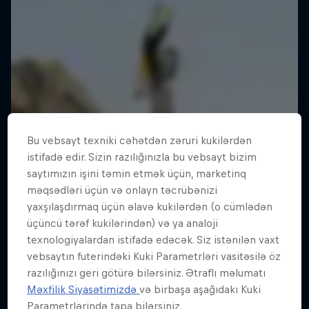
Bu vebsayt texniki cəhətdən zəruri kukilərdən
istifadə edir. Sizin razılığınızla bu vebsayt bizim
saytımızın işini təmin etmək üçün, marketinq
məqsədləri üçün və onlayn təcrübənizi
yaxşılaşdırmaq üçün əlavə kukilərdən (o cümlədən
üçüncü tərəf kukilərindən) və ya analoji
texnologiyalardan istifadə edəcək. Siz istənilən vaxt
vebsaytın futerindəki Kuki Parametrləri vasitəsilə öz
razılığınızı geri götürə bilərsiniz. Ətraflı məlumatı
Məxfilik Siyasətimizdə
və birbaşa aşağıdakı Kuki
Parametrlərində tapa bilərsiniz.