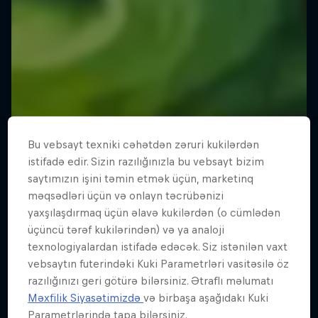
Bu vebsayt texniki cəhətdən zəruri kukilərdən
istifadə edir. Sizin razılığınızla bu vebsayt bizim
saytımızın işini təmin etmək üçün, marketinq
məqsədləri üçün və onlayn təcrübənizi
yaxşılaşdırmaq üçün əlavə kukilərdən (o cümlədən
üçüncü tərəf kukilərindən) və ya analoji
texnologiyalardan istifadə edəcək. Siz istənilən vaxt
vebsaytın futerindəki Kuki Parametrləri vasitəsilə öz
razılığınızı geri götürə bilərsiniz. Ətraflı məlumatı
Məxfilik Siyasətimizdə
və birbaşa aşağıdakı Kuki
Parametrlərində tapa bilərsiniz.