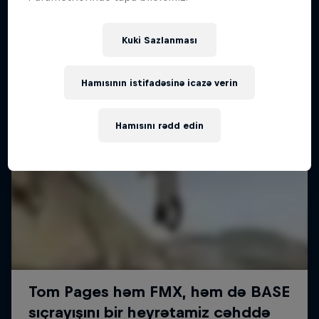
Kuki Sazlanması
Hamısının istifadəsinə icazə verin
Hamısını rədd edin