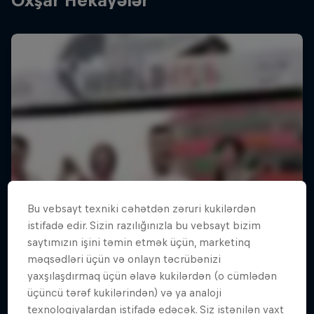
Oxşar Hekayələr
Bu vebsayt texniki cəhətdən zəruri kukilərdən
istifadə edir. Sizin razılığınızla bu vebsayt bizim
saytımızın işini təmin etmək üçün, marketinq
məqsədləri üçün və onlayn təcrübənizi
yaxşılaşdırmaq üçün əlavə kukilərdən (o cümlədən
üçüncü tərəf kukilərindən) və ya analoji
texnologiyalardan istifadə edəcək. Siz istənilən vaxt