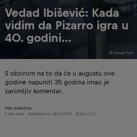
Vedad Ibišević: Kada
vidim da Pizarro igra u
40. godini...
© Florian Pohl
S obzirom na to da će u augustu ove
godine napuniti 35 godina imao je
zanimljiv komentar.
Piše redbull.ba
3 min read
Published on
18.01.2019 · 15:45 UTC