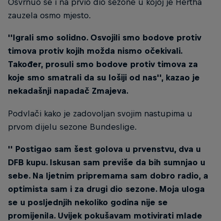
Osvrnuo se i na prvio dio sezone u kojoj je Hertha
zauzela osmo mjesto.
''Igrali smo solidno. Osvojili smo bodove protiv
timova protiv kojih možda nismo očekivali.
Također, prosuli smo bodove protiv timova za
koje smo smatrali da su lošiji od nas'', kazao je
nekadašnji napadač Zmajeva.
Podvlači kako je zadovoljan svojim nastupima u
prvom dijelu sezone Bundeslige.
'' Postigao sam šest golova u prvenstvu, dva u
DFB kupu. Iskusan sam previše da bih sumnjao u
sebe. Na ljetnim pripremama sam dobro radio, a
optimista sam i za drugi dio sezone. Moja uloga
se u posljednjih nekoliko godina nije se
promijenila. Uvijek pokušavam motivirati mlade