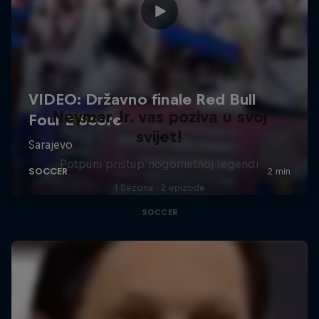
Neymar Jr. vas poziva u svoj
svijet!
Potpuni pristup nogometnoj legendi
1 Sezona · 2 epizode
SOCCER