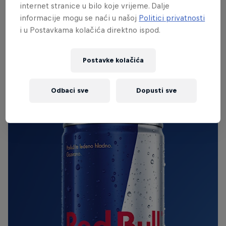
važno pobijediti.
internet stranice u bilo koje vrijeme. Dalje
informacije mogu se naći u našoj
Politici privatnosti
i u Postavkama kolačića direktno ispod.
IZVORNI RED BULL
Postavke kolačića
Red Bull Energy Drink
Odbaci sve
Dopusti sve
Otkrij više