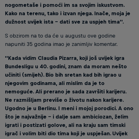
nogometaše i pomoći im sa svojim iskustvom.
Kako na terenu, tako i izvan njega. Inače, moja je
dužnost uvijek ista - dati sve za uspjeh tima''.
S obzirom na to da će u augustu ove godine
napuniti 35 godina imao je zanimljiv komentar.
''Kada vidim Claudia Pizarra, koji još uvijek igra
Bundesligu u 40. godini, znam da moram nešto
učiniti (smijeh). Bio bih sretan kad bih igrao u
njegovim godinama, ali mislim da je to
nemoguće. Ali prerano je sada završiti karijeru.
Ne razmišljam previše o životu nakon karijere.
Ugodno je u Berlinu. I meni i mojoj porodici. A ono
što je najvažnije - i dalje sam ambiciozan, želim
igrati i postizati golove, ali na kraju sam timski
igrač i volim biti dio tima koji je uspješan. Uvijek