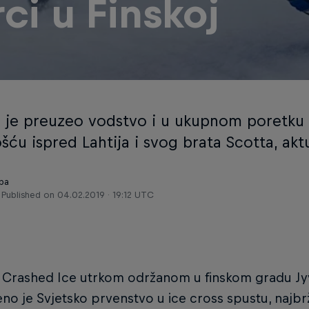
rci u Finskoj
l je preuzeo vodstvo i u ukupnom poretku
šću ispred Lahtija i svog brata Scotta, ak
.ba
Published on
04.02.2019 · 19:12 UTC
l Crashed Ice utrkom održanom u finskom gradu Jyv
eno je Svjetsko prvenstvo u ice cross spustu, najbr