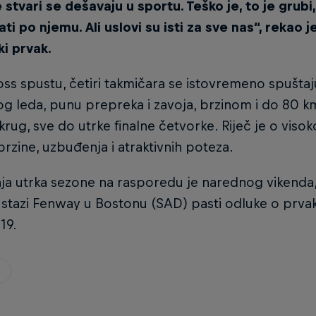
stvari se dešavaju u sportu. Teško je, to je grubi, 
zati po njemu. Ali uslovi su isti za sve nas“, rekao 
i prvak.
oss spustu, četiri takmičara se istovremeno spuštaju
g leda, punu prepreka i zavoja, brzinom i do 80 k
krug, sve do utrke finalne četvorke. Riječ je o vis
zine, uzbuđenja i atraktivnih poteza.
ja utrka sezone na rasporedu je narednog vikenda,
stazi Fenway u Bostonu (SAD) pasti odluke o prvaku
19.