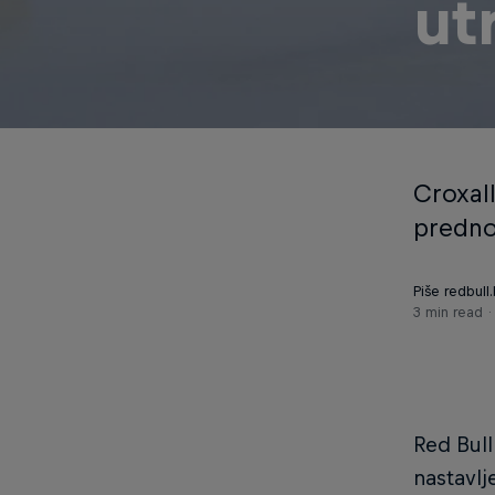
ut
Croxal
predno
Piše redbull
3 min read
Red Bul
nastavlj