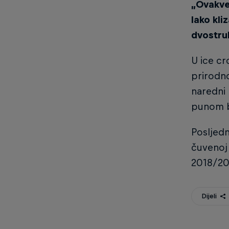
„Ovakve 
lako kli
dvostruk
U ice cr
prirodno
naredni 
punom br
Posljedn
čuvenoj 
2018/20
Dijeli