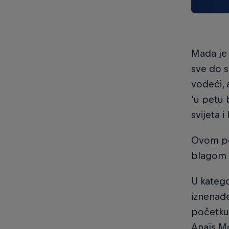
Mada je 
sve do s
vodeći, 
'u petu 
svijeta 
Ovom po
blagom p
U katego
iznenađe
početku 
Anaïs M