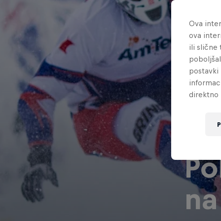
Ova inter
ova inter
ili sličn
poboljša
postavki 
informac
direktno 
P
Po
na