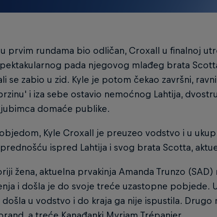
u prvim rundama bio odličan, Croxall u finalnoj utrc
pektakularnog pada njegovog mlađeg brata Scotta, 
ali se zabio u zid. Kyle je potom čekao završni, ravn
brzinu' i iza sebe ostavio nemoćnog Lahtija, dvost
i ljubimca domaće publike.
bjedom, Kyle Croxall je preuzeo vodstvo i u ukup
rednošću ispred Lahtija i svog brata Scotta, aktu
riji žena, aktuelna prvakinja Amanda Trunzo (SAD) n
nja i došla je do svoje treće uzastopne pobjede. 
došla u vodstvo i do kraja ga nije ispustila. Drugo 
orand, a treće Kanađanki Myriam Trépanier.