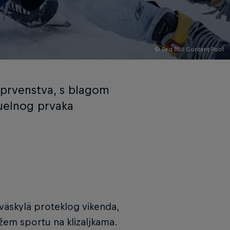
© Red Bull Content Pool
 prvenstva, s blagom
tuelnog prvaka
äskylä proteklog vikenda,
žem sportu na klizaljkama.