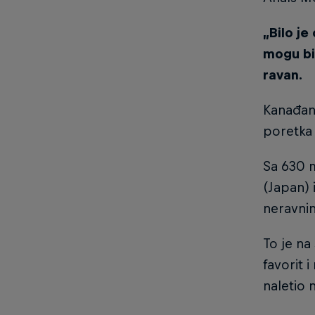
„Bilo je
mogu bit
ravan.
Kanađank
poretka 
Sa 630 m
(Japan) 
neravnin
To je na
favorit 
naletio 