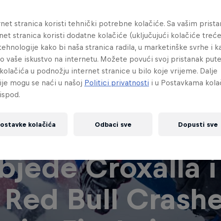
net stranica koristi tehnički potrebne kolačiće. Sa vašim prist
net stranica koristi dodatne kolačiće (uključujući kolačiće treće
e tehnologije kako bi naša stranica radila, u marketinške svrhe i k
lo vaše iskustvo na internetu. Možete povući svoj pristanak pu
kolačića u podnožju internet stranice u bilo koje vrijeme. Dalje
ije mogu se naći u našoj
Politici privatnosti
i u Postavkama kola
ispod.
ostavke kolačića
Odbaci sve
Dopusti sve
bjede Croxalla i
 Red Bull Crash