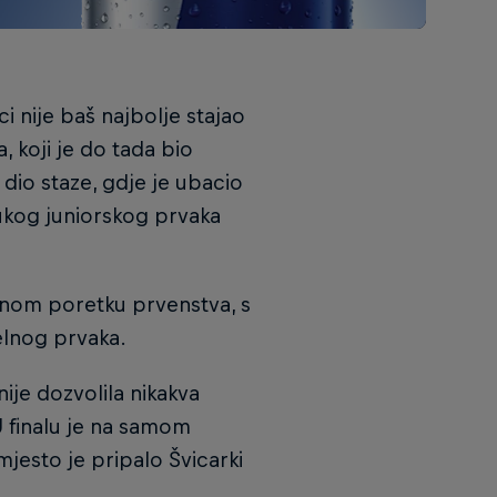
i nije baš najbolje stajao
koji je do tada bio
i dio staze, gdje je ubacio
rukog juniorskog prvaka
nom poretku prvenstva, s
elnog prvaka.
ije dozvolila nikakva
U finalu je na samom
mjesto je pripalo Švicarki