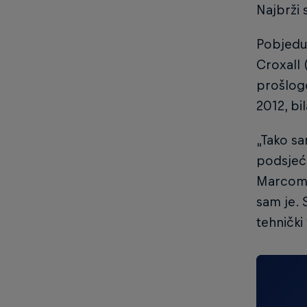
Najbrži 
Pobjedu 
Croxall 
prošlogo
2012, bi
„Tako sa
podsjeća
Marcom 
sam je.
tehnički