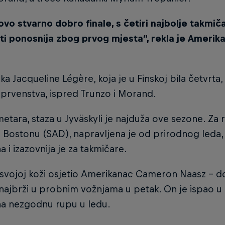
 ovo stvarno dobro finale, s četiri najbolje takmič
i ponosnija zbog prvog mjesta“, rekla je Amerika
a Jacqueline Légère, koja je u Finskoj bila četvrta,
prvenstva, ispred Trunzo i Morand.
etara, staza u Jyväskyli je najduža ove sezone. Za 
i Bostonu (SAD), napravljena je od prirodnog leda,
a i izazovnija je za takmičare.
 svojoj koži osjetio Amerikanac Cameron Naasz - do
i najbrži u probnim vožnjama u petak. On je ispao u 
na nezgodnu rupu u ledu.