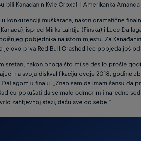
su bili Kanađanin Kyle Croxall i Amerikanka Amanda
u konkurenciji muškaraca, nakon dramatične finalne
(Kanada), ispred Mirka Lahtija (Finska) i Luce Dallaga
dišnjeg pobjednika na istom mjestu. Za Kanađanina
la je ovo prva Red Bull Crashed Ice pobjeda još od
m sretan, nakon onoga što mi se desilo prošle godin
jući na svoju diskvalifikaciju ovdje 2018. godine 
Dallagom u finalu. „Znao sam da imam šansu da pr
 Sad ću pokušati da se malo odmorim i naredne sed
 vrlo zahtjevnoj stazi, daću sve od sebe.“