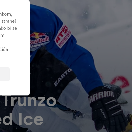
ankom,
 strane)
ako bi se
tem
čića
 Trunzo
ed Ice