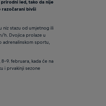
prirodni led, tako da nije
je razočarani bivši
 niz stazu od umjetnog ili
m/h. Dvojica prolaze u
oko adrenalinskom sportu,
 8-9. februara, kada će na
 i prvakinji sezone