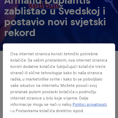
Armand Duplantis
zablistao u Švedskoj i
postavio novi svjetski
rekord
© Richard Ström / Red Bull Content Pool
Ova internet stranica koristi tehnički potrebne
kolačiće. Sa vašim pristankom, ova internet stranica
Armand "Mondo" Duplantis zabilježio je
koristi dodatne kolačiće (uključujući kolačiće treće
sjajan nastup na mitingu Dijamantske lige
strane) ili slične tehnologije kako bi naša stranica
u Stockholmu u Švedskoj, gdje je
radila, u marketinške svrhe i kako bi se poboljšalo
preskočio 6,28 metara i tako 12. put
vaše iskustvo na internetu. Možete povući svoj
pristanak putem postavki kolačića u podnožju
oborio svjetski rekord.
internet stranice u bilo koje vrijeme. Dalje
informacije mogu se naći u našoj
Politici privatnosti
Piše redbull.ba
i u Postavkama kolačića direktno ispod.
3 min read
Published on
15.06.2025 · 22:52 UTC