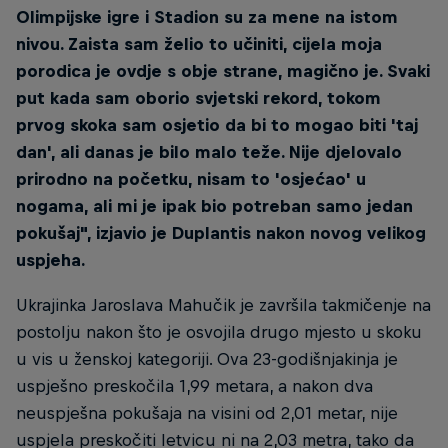
Olimpijske igre i Stadion su za mene na istom
nivou. Zaista sam želio to učiniti, cijela moja
porodica je ovdje s obje strane, magično je. Svaki
put kada sam oborio svjetski rekord, tokom
prvog skoka sam osjetio da bi to mogao biti 'taj
dan', ali danas je bilo malo teže. Nije djelovalo
prirodno na početku, nisam to 'osjećao' u
nogama, ali mi je ipak bio potreban samo jedan
pokušaj", izjavio je Duplantis nakon novog velikog
uspjeha.
Ukrajinka Jaroslava Mahučik je završila takmičenje na
postolju nakon što je osvojila drugo mjesto u skoku
u vis u ženskoj kategoriji. Ova 23-godišnjakinja je
uspješno preskočila 1,99 metara, a nakon dva
neuspješna pokušaja na visini od 2,01 metar, nije
uspjela preskočiti letvicu ni na 2,03 metra, tako da