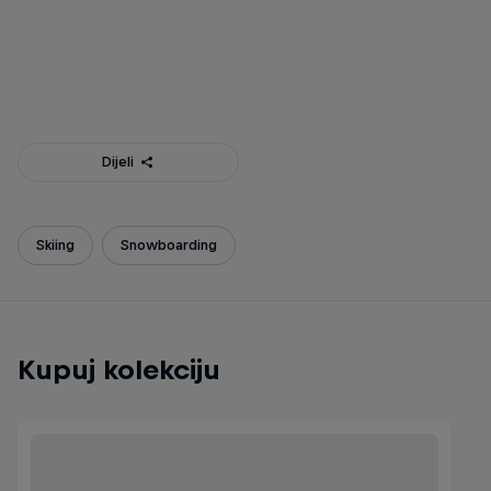
OpenAir projekcija na Bjelašnici
© Jadran Čilić
Dijeli
Skiing
Snowboarding
Kupuj kolekciju