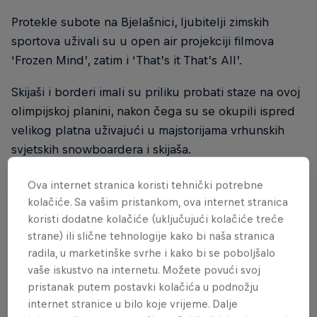
Protekle subote na Bjelašnici, ljubitelji zimskih
sportova uživali su u open air projekciji filmova
‘Frozen Mind’, zatim i ‘That’s it That’s All’.
Skijaši i borderi imali su priliku probati staze na ovoj
olimpijskoj planini, nakon čega su se okupili ispred
velikog platna uživajući u majstorijama vrhunskih
svjetskih snowboardera i skijaša.
Ova internet stranica koristi tehnički potrebne
kolačiće. Sa vašim pristankom, ova internet stranica
IZVORNI RED BULL
koristi dodatne kolačiće (uključujući kolačiće treće
strane) ili slične tehnologije kako bi naša stranica
Red Bull Energy Drink
radila, u marketinške svrhe i kako bi se poboljšalo
vaše iskustvo na internetu. Možete povući svoj
Otkrij više
pristanak putem postavki kolačića u podnožju
internet stranice u bilo koje vrijeme. Dalje