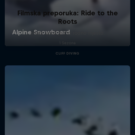
Filmska preporuka: Ride to the
Roots
Imate samo jedno rodno mjesto.
1 Sezona
CLIFF DIVING