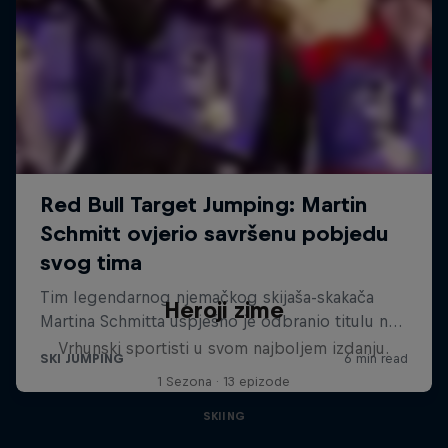
Heroji zime
Vrhunski sportisti u svom najboljem izdanju.
1 Sezona · 13 epizode
SKIING