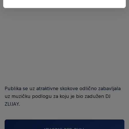
Bjelašnica Open
© Jadran Čilić
Publika se uz atraktivne skokove odlično zabavljala
uz muzičku podlogu za koju je bio zadužen DJ
ZLIJAY.