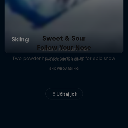
Sweet & Sour
Follow Your Nose
Alaska's steepest lines
Two powder hounds on the hunt for epic snow
BACKCOUNTRY SKIING
SNOWBOARDING
Učitaj još