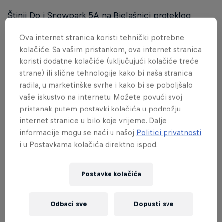
Štinji Do i Snowpark 5A na Bjelašnici proteklog
vikenda bili su domaćini FIS Freeski & Snowboard
Ova internet stranica koristi tehnički potrebne
takmičenja, a Bjelašnica Open dvodnevna
kolačiće. Sa vašim pristankom, ova internet stranica
manifestacija ponudila je posjetiocima brojne
koristi dodatne kolačiće (uključujući kolačiće treće
atraktivne, sportske i zabavne sadržaje.
strane) ili slične tehnologije kako bi naša stranica
radila, u marketinške svrhe i kako bi se poboljšalo
U disciplinama Slope Style i Big Air, ovaj put su uz
vaše iskustvo na internetu. Možete povući svoj
snowboardere nastupili i freestyle skijaši, a kako je
pristanak putem postavki kolačića u podnožju
takmičenje bilo međunarodnog karaktera, mogli smo
internet stranice u bilo koje vrijeme. Dalje
gledati vrhunske poteze skijaša iz Bosne i
informacije mogu se naći u našoj
Politici privatnosti
Hercegovine, Hrvatske, Srbije, Makedonije, Slovenije
i u Postavkama kolačića direktno ispod.
i Ujedinjenih Arapskih Emirata.
Postavke kolačića
Odbaci sve
Dopusti sve