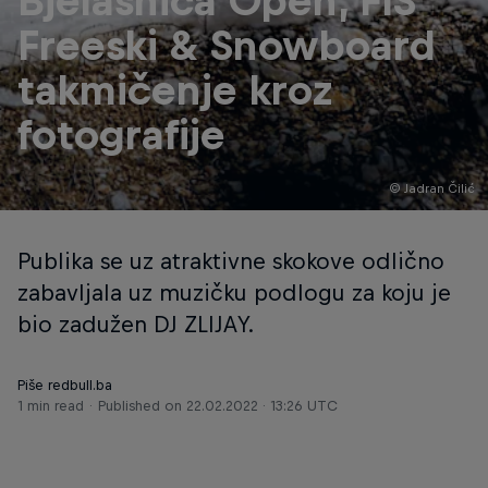
Bjelašnica Open, FIS
Freeski & Snowboard
takmičenje kroz
fotografije
© Jadran Čilić
Publika se uz atraktivne skokove odlično
zabavljala uz muzičku podlogu za koju je
bio zadužen DJ ZLIJAY.
Piše redbull.ba
1 min read
Published on
22.02.2022 · 13:26 UTC