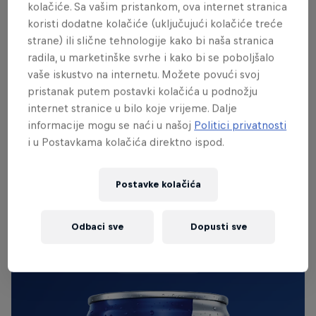
kolačiće. Sa vašim pristankom, ova internet stranica
Nakon fantastičnog vikenda u Tuzli gdje je
koristi dodatne kolačiće (uključujući kolačiće treće
proslavljen 19.
rođendan FM Jam
ekipe emocije su
strane) ili slične tehnologije kako bi naša stranica
radila, u marketinške svrhe i kako bi se poboljšalo
se polako slegle.
vaše iskustvo na internetu. Možete povući svoj
Klub Palma je kao i svakog decembra bio krcat a na
pristanak putem postavki kolačića u podnožju
internet stranice u bilo koje vrijeme. Dalje
bini su se smjenjivali izvođači iz cijele BiH koji su sa
informacije mogu se naći u našoj
Politici privatnosti
Tuzlacima do jutarnjih sati proslavili #fmjam19
i u Postavkama kolačića direktno ispod.
Postavke kolačića
IZVORNI RED BULL
Red Bull Energy Drink
Odbaci sve
Dopusti sve
Otkrij više