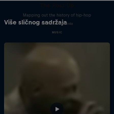
The Post Up
Mapping out the history of hip-hop
Više sličnog sadržaja
1 Sezona · 1 epizoda
MUSIC