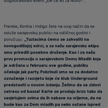
dugoočekivani event „Đe će ko za Novu?“.
Frenkie, Kontra i Indigo žele na ovaj način da se
oduže sarajevskoj publici na odličnoj godini i
poručuju:
„Tuzlacima ćemo se zahvaliti na
novogodišnjoj svirci, a za našu sarajevsku ekipu
smo priredili posebno druženje. Kao i za našu
prvu promociju u sarajevskom Domu Mladih koja
je održana u februaru ove godine, publiku
očekuje jak party. Pobrinuli smo se za dodatno
ozvučenje i rasvjetu koje će klub Underground
predstaviti u novom izdanju. Želimo da se zidovi
zatresu od bassa! Karte se prodaju brzo tako da
savjetujem svima da ih nabave na vrijeme, da ne
bude kao za Dom mladih pa neko ostane ispred