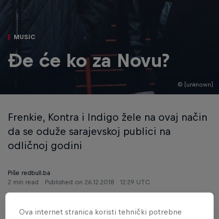
MUSIC
Đe će ko za Novu?
© [unknown]
Frenkie, Kontra i Indigo žele na ovaj način
da se oduže sarajevskoj publici na
odličnoj godini
Piše redbull.ba
2 min read
Published on
26.12.2018 · 12:29 UTC
Ova internet stranica koristi tehnički potrebne