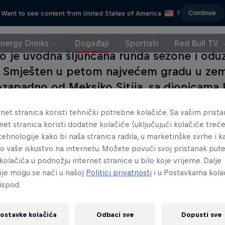
Continue
Want to see content from United States of America
?
Energy Drinks
Događaji
Sportisti
Red Bull TV
o je uvodna šljunčana runda sezone i od
. Smješten u petom najvećem gradu u zeml
ozapadno od Meksiko Sitija, sa dionicama 
đenog zraka i zadivljujućih pejzaža planina
net stranica koristi tehnički potrebne kolačiće. Sa vašim prist
 Guanajuato.
net stranica koristi dodatne kolačiće (uključujući kolačiće treće
e tehnologije kako bi naša stranica radila, u marketinške svrhe i k
lo vaše iskustvo na internetu. Možete povući svoj pristanak pu
kolačića u podnožju internet stranice u bilo koje vrijeme. Dalje
ije mogu se naći u našoj
Politici privatnosti
i u Postavkama kola
Read This
ispod.
ostavke kolačića
Odbaci sve
Dopusti sve