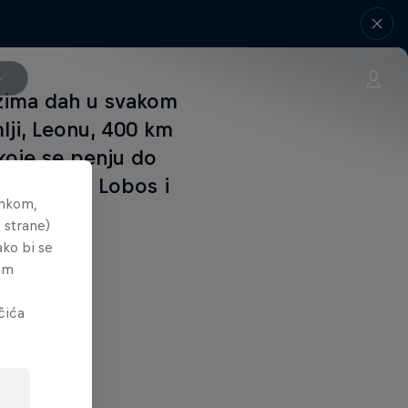
uzima dah u svakom
ji, Leonu, 400 km
koje se penju do
 Sierra de Lobos i
ankom,
 strane)
ako bi se
tem
čića
 Next