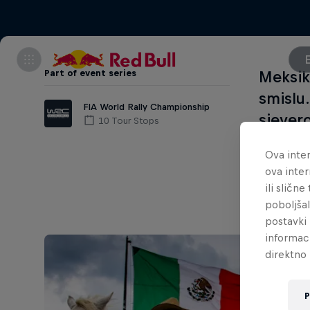
Part of event series
Meksik
smislu
FIA World Rally Championship
sjever
10 Tour Stops
razrije
Ova inter
Sierra
ova inter
ili sličn
poboljša
postavki 
informac
direktno 
P