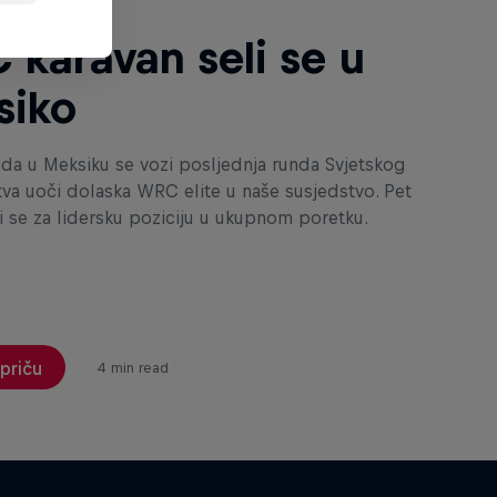
karavan seli se u
siko
da u Meksiku se vozi posljednja runda Svjetskog
tva uoči dolaska WRC elite u naše susjedstvo. Pet
i se za lidersku poziciju u ukupnom poretku.
 priču
4 min read